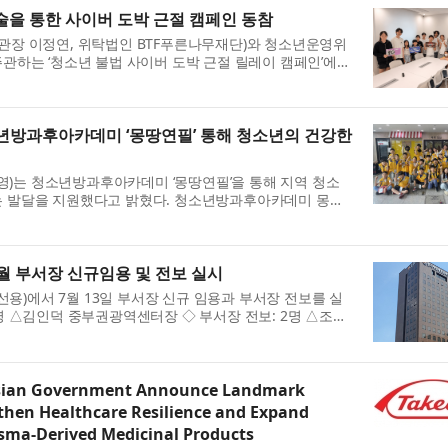
술을 통한 사이버 도박 근절 캠페인 동참
관장 이정연, 위탁법인 BTF푸른나무재단)와 청소년운영위
주관하는 ‘청소년 불법 사이버 도박 근절 릴레이 캠페인’에
청소년들이 디지털 가상 환경과 스마트폰 중독에서 벗어...
방과후아카데미 ‘몽땅연필’ 통해 청소년의 건강한
)는 청소년방과후아카데미 ‘몽땅연필’을 통해 지역 청소
는 발달을 지원했다고 밝혔다. 청소년방과후아카데미 몽땅
 청소년들에게 안전한 활동 환경을 제공하고 학습지원·전
7월 부서장 신규임용 및 전보 실시
)에서 7월 13일 부서장 신규 임용과 부서장 전보를 실
1명 △김인덕 중부권광역센터장 ◇ 부서장 전보: 2명 △조충
원지원부장 한국지방재정공제회 소개 한국지방재정공제회
esian Government Announce Landmark
gthen Healthcare Resilience and Expand
asma-Derived Medicinal Products