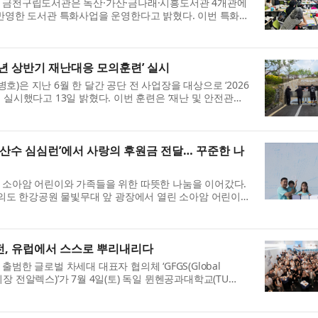
 금천구립도서관은 독산·가산·금나래·시흥도서관 4개관에
 반영한 도서관 특화사업을 운영한다고 밝혔다. 이번 특화사
강화하고, 주민이 가까운 도서관에서 자신의 삶과 지역...
년 상반기 재난대응 모의훈련’ 실시
은 지난 6월 한 달간 공단 전 사업장을 대상으로 ‘2026
 실시했다고 13일 밝혔다. 이번 훈련은 ‘재난 및 안전관리
행됐으며, 공단 직원 82명과 이용고객·지역주민·유...
6 백산수 심심런’에서 사랑의 후원금 전달… 꾸준한 나
 소아암 어린이와 가족들을 위한 따뜻한 나눔을 이어갔다.
여의도 한강공원 물빛무대 앞 광장에서 열린 소아암 어린이
백산수 심심런’에 참석해 한국백혈병소아암협회에 후원금을...
전, 유럽에서 스스로 뿌리내리다
범한 글로벌 차세대 대표자 협의체 ‘GFGS(Global
it, 의장 전알렉스)’가 7월 4일(토) 독일 뮌헨공과대학교(TU
비전포럼 — 뮌헨(Munich Vision Forum)’을 개최했다. 이날