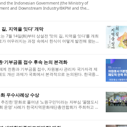
and the Indonesian Government (the Ministry of
estment and Downstream Industry/BKPM and the
conomic Affairs) today announced a groundbreaking
길, 지역을 잇다’ 개막
7월 14일(화)부터 상설전 ‘맛의 길, 지역을 잇다’​를 개최
재료가 어우러지는 과정 속에서 한식이 어떻게 발전해 왔는지
재료와 조리법이 서로 영향을 주고받으며 오늘날 ...
·기부금품 접수 후속 논의 본격화
계 전환과 기부금품 접수, 자원봉사 관리자 국가자격 제
 제도 개선 과제가 국회에서 본격적으로 논의된다. 한국중앙
 한국자원봉사센터협회와 공동으로 오는 7월 14일(화)...
문화 우수사례상 수상
추진한 ‘문화로 풀어낸 ‘노원구민’이라는 자부심 ‘꿀잼도시
음악회 운영’ 사례가 한국지역문화재단총연합회가 주최하고 문
지역상생·문화동행 페스타’에서 지역문화 우수사례(...