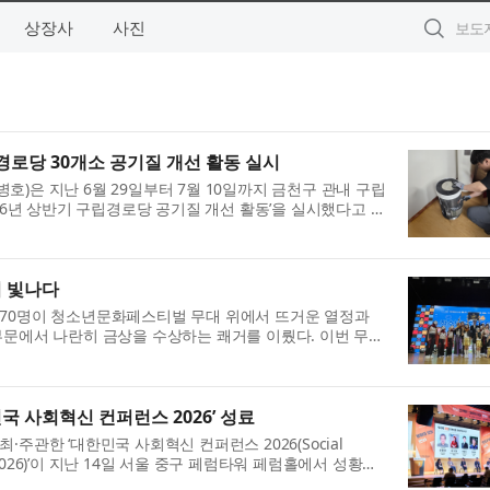
상장사
사진
로당 30개소 공기질 개선 활동 실시
)은 지난 6월 29일부터 7월 10일까지 금천구 관내 구립
026년 상반기 구립경로당 공기질 개선 활동’을 실시했다고 밝
실내 공기질 관리의 중요성이 높아짐에 따라 경로당을 ...
서 빛나다
70명이 청소년문화페스티벌 무대 위에서 뜨거운 열정과
부문에서 나란히 금상을 수상하는 쾌거를 이뤘다. 이번 무대
주최하고 남산케이블카가 후원한 행사로, 양천구 우리동...
국 사회혁신 컨퍼런스 2026’ 성료
주관한 ‘대한민국 사회혁신 컨퍼런스 2026(Social
 SIC 2026)’이 지난 14일 서울 중구 페럼타워 페럼홀에서 성황리
 컨퍼런스 2026’은 희망제작소 창립 20주년을 기념해 마