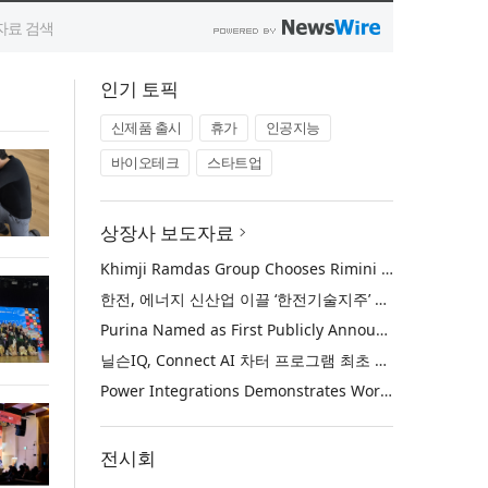
인기 토픽
신제품 출시
휴가
인공지능
바이오테크
스타트업
상장사 보도자료
Khimji Ramdas Group Chooses Rimini Street to Reduce SAP Support Costs, Protect 700+ Customizations and Reinvest Savings in Innovation
한전, 에너지 신산업 이끌 ‘한전기술지주’ 공식 출범
Purina Named as First Publicly Announced NIQ ConnectAI Charter Client
닐슨IQ, Connect AI 차터 프로그램 최초 고객사 ‘퓨리나’ 선정
Power Integrations Demonstrates World’s First 2200 V GaN Technology for Next-Era High-Voltage Power Systems
전시회