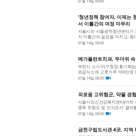
(Dubai Electricity and W
07월 14일 09:40
내셔널(DEWA...
‘청년정책 참여자, 이제는 
서 이틀간의 여정 마무리
서울시와 서울광역청년센터가 개최
지 이틀간의 일정을 마치고, 동
3000여 명이 참여하며 성황리에
07월 14일 09:30
메가플란트치과, 무더위 속
부천시 소사구(구청장 홍기화)는
료급식소에 고춧가루 100만원
네 무료급식소에서 지역 내 어르
07월 14일 08:30
외로움 고위험군, 약물 경험
서울시정신건강복지센터(이하 서울
중독 위험도 및 인식조사’ 결과를
문제가 아닌 외로움·사회적 고립
07월 14일 08:30
금천구립도서관 4곳, 지역 특