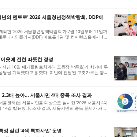
ater Authority, DEWA)의 100% 자회사인 독립 법인 ‘DEWA 인터
청년의 멘토로’ 2026 서울청년정책박람회, DDP에
한 ‘2026 서울청년정책박람회’가 7월 10일부터 11일까
대문디자인플라자(DDP) 아트홀 1관 및 컨퍼런스홀에서 1만
 마무리됐다. 이번 박람회는 서울시 ‘제3차 청년정책 기...
 이웃에 전한 따뜻한 정성
 지난 10일 메가플란트치과(대표원장 박준호)가 향기네 무
 상당을 기탁했다고 밝혔다. 이번에 전달된 고춧가루는 향기
신과 취약계층을 위한 무료급식 식재료로 사용될 예정...
 2.3배 높아… 서울시민 4대 중독 조사 결과
센터)는 서울시민을 대상으로 실시한 ‘2026 서울시 4대
 14일 발표했다. 조사 결과, 서울시민의 중독 문제가 개인
과 연결된 것으로 나타났다. 서울시민 외로움 고위...
성 살린 ‘4색 특화사업’ 운영