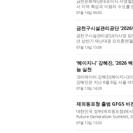
금천문화재단(대표이사 서영철)
서 지역 특성과 이용자 수요를
업은 각 구립도서관의 정체성을 
07월 14일 06:00
금천구시설관리공단 ‘2026
금천구시설관리공단(이사장 임병호)
년 상반기 재난대응 모의훈련’을
기본법’ 등 관련 법령에 따라 진
07월 13일 15:08
‘헤이지니’ 강혜진, ‘202
눔 실천
크리에이터 강혜진(헤이지니)이
강혜진은 지난 6월 6일 서울 
치료비 기부 마라톤 ‘2026 
07월 13일 14:28
재외동포청 출범 GFGS 비
대한민국 정부(재외동포청)에서 출
Future Generation Summ
München)에서 ‘2026 GFGS 
07월 13일 13:20
행사는 독일...