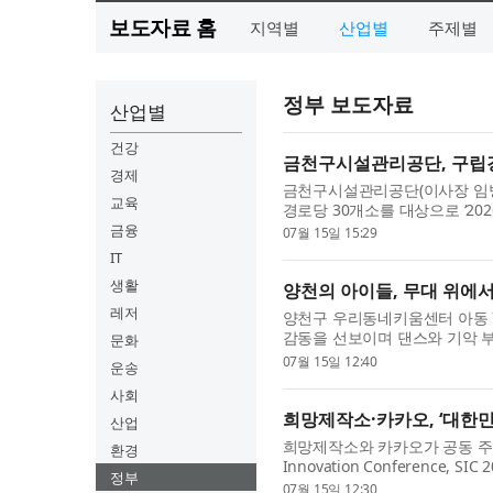
보도자료 홈
지역별
산업별
주제별
정부 보도자료
산업별
건강
금천구시설관리공단, 구립경
경제
금천구시설관리공단(이사장 임병호
교육
경로당 30개소를 대상으로 ‘2
혔다. 이번 활동은 미세먼지와 
금융
07월 15일 15:29
IT
생활
양천의 아이들, 무대 위에
레저
양천구 우리동네키움센터 아동 
감동을 선보이며 댄스와 기악 
문화
는 동행연우회(대표 김영태)가 
07월 15일 12:40
운송
사회
희망제작소·카카오, ‘대한민
산업
희망제작소와 카카오가 공동 주최·
환경
Innovation Conference,
정부
에 개최됐다. ‘대한민국 사회혁신
07월 15일 12:30