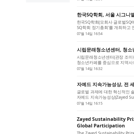
련...
한국SQ학회, 서울 시그니엘
한국SQ학회(모회사 글로벌SQ매거
SQ학회 정기총회’를 개최하고 
SQ(Spiritual Quotient)와 
07월 14일 16:54
했...
시립문래청소년센터, 청소년
시립문래청소년센터(관장 조미란
청소년카페를 중심으로 지역사
터 청소년카페는 중·고등학생과
07월 14일 16:32
다...
자예드 지속가능성상, 전 세
글로벌 과제에 대한 혁신적인 
자예드 지속가능성상(Zayed Sust
식 마감했다. 이번 주기에는 건강,
07월 14일 16:15
Zayed Sustainability Pr
Global Participation
The Zayed Sustainability Priz