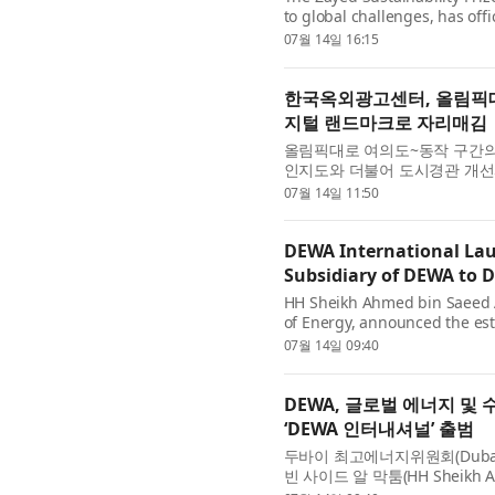
to global challenges, has offi
receiving an unprecedented 10
07월 14일 16:15
한국옥외광고센터, 올림픽대
지털 랜드마크로 자리매김
올림픽대로 여의도~동작 구간의
인지도와 더불어 도시경관 개선
지방재정공제회(이사장 정선용) 
07월 14일 11:50
DEWA International La
Subsidiary of DEWA to D
HH Sheikh Ahmed bin Saeed 
of Energy, announced the est
independent subsidiary of Du
07월 14일 09:40
company aims to ...
DEWA, 글로벌 에너지 및 
‘DEWA 인터내셔널’ 출범
두바이 최고에너지위원회(Dubai S
빈 사이드 알 막툼(HH Sheikh 