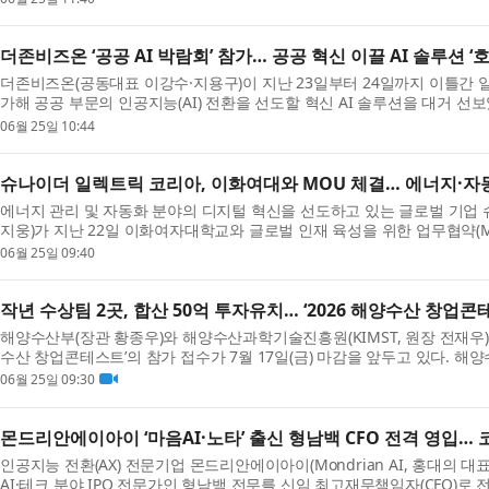
더존비즈온 ‘공공 AI 박람회’ 참가… 공공 혁신 이끌 AI 솔루션 ‘호
더존비즈온(공동대표 이강수·지용구)이 지난 23일부터 24일까지 이틀간 일산
가해 공공 부문의 인공지능(AI) 전환을 선도할 혁신 AI 솔루션을 대거 
Amaranth 10을 중심으로 ONE ...
06월 25일 10:44
슈나이더 일렉트릭 코리아, 이화여대와 MOU 체결… 에너지·자
에너지 관리 및 자동화 분야의 디지털 혁신을 선도하고 있는 글로벌 기업 
지웅)가 지난 22일 이화여자대학교와 글로벌 인재 육성을 위한 업무협약(M
해 에너지 관리 및 산업 자동...
06월 25일 09:40
작년 수상팀 2곳, 합산 50억 투자유치… ‘2026 해양수산 창업콘
해양수산부(장관 황종우)와 해양수산과학기술진흥원(KIMST, 원장 전재우)이 
수산 창업콘테스트’의 참가 접수가 7월 17일(금) 마감을 앞두고 있다. 해
기업이라면 마감 전 공식 누...
06월 25일 09:30
몬드리안에이아이 ‘마음AI·노타’ 출신 형남백 CFO 전격 영입… 
인공지능 전환(AX) 전문기업 몬드리안에이아이(Mondrian AI, 홍대의 대
AI·테크 분야 IPO 전문가인 형남백 전무를 신임 최고재무책임자(CFO)로