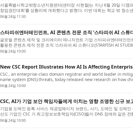
서울특별시학교밖청소년지원센터(센터장 서현철)는 지난 6월 20일 디캠프 
창업경진대회’를 성황리에 개최했다고 밝혔다. 이번 대회는 학교 밖 청소
모델을 구체화하며 기업가정...
06월 24일 11:30
스타피쉬엔터테인먼트, AI 콘텐츠 전문 조직 ‘스타피쉬 AI 스튜
글로벌 콘텐츠 제작 및 크리에이터 매니지먼트 기업 스타피쉬엔터테인먼트(대
활용한 콘텐츠 제작 전문 조직 ‘스타피쉬 AI 스튜디오(STARFISH AI STUD
스튜디오는 기존 크리에이터 ...
06월 24일 10:00
New CSC Report Illustrates How AI Is Affecting Enterpris
CSC , an enterprise-class domain registrar and world leader in mit
name system (DNS) threats, today released new research on how chief
are adapting to an evolving artifi...
06월 24일 10:00
CSC, AI가 기업 보안 책임자들에게 미치는 영향 조명한 신규 보
기업용 도메인 등록 서비스 제공업체이자 브랜드, 사기, 도메인 및 도메인 
선도 기업인 CSC 가 최고정보보호책임자(CISO)들이 DNS 장애와 같은
게 진화하는 인공지능(AI) 생태...
06월 24일 10:00