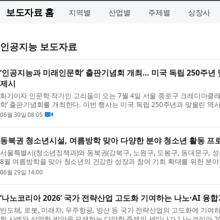
보도자료 홈
지역별
산업별
주제별
상장사
인공지능 보도자료
‘인공지능과 미래인문학’ 출판기념회 개최… 미국 독립 250주년
제시
화가이자 인문학 작가인 고리들이 오는 7월 4일 서울 종로구 크레디아클래
학’ 출판기념회를 개최한다. 이번 행사는 미국 독립 250주년과 맞물린 
문명과 인간의 역할을 모색하는 ...
06월 30일 08:05
동북권 청소년시설, 여름방학 맞아 다양한 분야 청소년 활동 프
서울특별시(청소년정책과)와 동북권(강북구, 노원구, 도봉구, 동대문구, 
8월 여름방학을 맞아 청소년의 건강한 성장과 참여 기회 확대를 위한 분야
전, 정책 참여, 문화예술, ...
06월 29일 14:00
‘나노코리아 2026’ 국가 전략산업 고도화 기여하는 나노·AI 융
반도체, 로봇, 미래차, 우주항공, 방산 등 국가 전략산업의 고도화에 기여하
합 사례와 산업화 방안을 모색하는 다양한 주제의 세미나가 ‘나노코리아 202