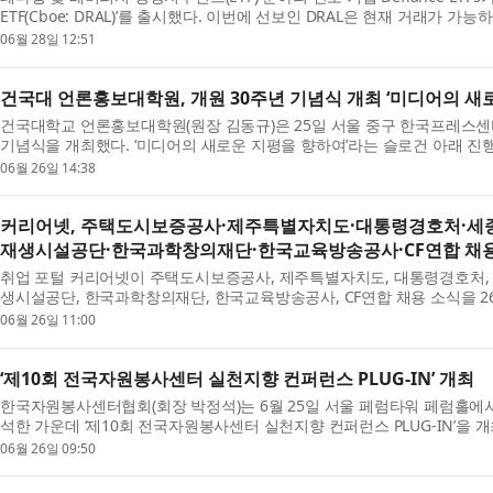
ETF(Cboe: DRAL)’를 출시했다. 이번에 선보인 DRAL은 현재 거래가 가
반도체 메모리 산업에 대해 단일...
06월 28일 12:51
건국대 언론홍보대학원, 개원 30주년 기념식 개최 ‘미디어의 새
건국대학교 언론홍보대학원(원장 김동규)은 25일 서울 중구 한국프레스센
기념식을 개최했다. ‘미디어의 새로운 지평을 향하여’라는 슬로건 아래 진
곽진영 교학부총장, 이영범 ...
06월 26일 14:38
커리어넷, 주택도시보증공사·제주특별자치도·대통령경호처·세
재생시설공단·한국과학창의재단·한국교육방송공사·CF연합 채용
취업 포털 커리어넷이 주택도시보증공사, 제주특별자치도, 대통령경호처,
생시설공단, 한국과학창의재단, 한국교육방송공사, CF연합 채용 소식을 2
년도 정규직(신입직, 경영지원직)...
06월 26일 11:00
‘제10회 전국자원봉사센터 실천지향 컨퍼런스 PLUG-IN’ 개최
한국자원봉사센터협회(회장 박정석)는 6월 25일 서울 페럼타워 페럼홀에서
석한 가운데 ‘제10회 전국자원봉사센터 실천지향 컨퍼런스 PLUG-IN’을 
사센터 실천지향 컨퍼런스 PLUG-IN...
06월 26일 09:50