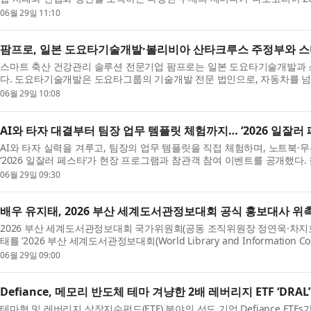
및 융합전시회)’에서 선보인다...
06월 29일 11:10
팜프로, 일본 도요타기술개발·볼리비아 산타크루스 주정부와 스
스마트 축산 건강관리 솔루션 전문기업 팜프로는 일본 도요타기술개발과 
다. 도요타기술개발은 도요타그룹의 기술개발 전문 법인으로, 자동차를 넘
장하고 있다. ◇ 도요타기술개발과...
06월 29일 10:08
AI와 타자 대결부터 팀장 업무 템플릿 체험까지… ‘2026 일잘러
AI와 타자 실력을 겨루고, 팀장의 업무 템플릿을 직접 체험하며, 노트북·
‘2026 일잘러 페스타’가 현장 프로그램과 참관객 참여 이벤트를 공개했다. 
러 페스타는 오는 7월 2일...
06월 29일 09:30
배우 유지태, 2026 부산 세계도서관정보대회 공식 홍보대사 위
2026 부산 세계도서관정보대회 국가위원회(공동 조직위원장 정연욱·차지호
태를 ‘2026 부산 세계도서관정보대회(World Library and Information Con
대사로 위촉했다고 밝혔다. WLIC는...
06월 29일 09:00
Defiance, 메모리 반도체 테마 겨냥한 2배 레버리지 ETF ‘DRAL
테마형 및 레버리지 상장지수펀드(ETF) 분야의 선도 기업 Defiance ETFs가 ‘Defi