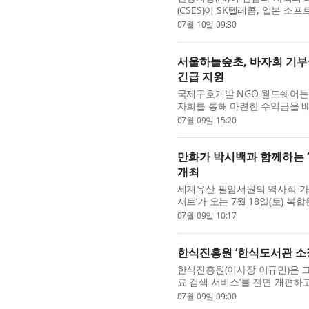
(CSES)이 SK텔레콤, 일본 소프
글로벌 표준 마련에 나선다. SK
07월 10일 09:30
서울하늘숲초, 바자회 기부
긴급 지원
국제구호개발 NGO 월드쉐어는
자회를 통해 마련한 수익금을 
혔다. 이번 기부금은 학생들이 
07월 09일 15:20
만화가 박시백과 함께하는 ‘
개최
세계유산 필암서원의 역사적 가
서트’가 오는 7월 18일(토)
행사는 ‘2026년 세계유산 필암
07월 09일 10:17
한식진흥원 ‘한식도서관 소장
한식진흥원(이사장 이규민)은 
료 검색 서비스’를 전면 개편하고
공한다고 밝혔다. 이번 서비스 
07월 09일 09:00