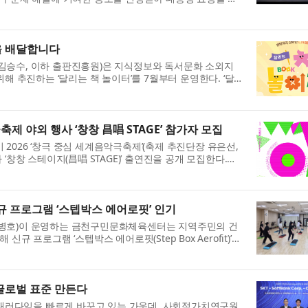
화와 1인 가구 증가 등 인구구조 변화에 대응해 취약...
을 배달합니다
승수, 이하 출판진흥원)은 지식정보와 독서문화 소외지
해 추진하는 ‘달리는 책 놀이터’를 7월부터 운영한다. ‘달
물(전자책, 오디오북, 증강현실(AR) 도서, 가상현실(...
축제 야외 행사 ‘창창 昌唱 STAGE’ 참가자 모집
026 ‘창극 중심 세계음악극축제’(축제 추진단장 유은선,
‘창창 스테이지(昌唱 STAGE)’ 출연진을 공개 모집한다.
 다른 지역색이 드러나는 국내외 음악극을 한자리에 소...
 프로그램 ‘스텝박스 에어로핏’ 인기
병호)이 운영하는 금천구민문화체육센터는 지역주민의 건
규 프로그램 ‘스텝박스 에어로핏(Step Box Aerofit)’을
다. 이번 프로그램은 최신 생활체육 트렌드를 반영해...
 글로벌 표준 만든다
 패러다임을 빠르게 바꾸고 있는 가운데, 사회적가치연구원