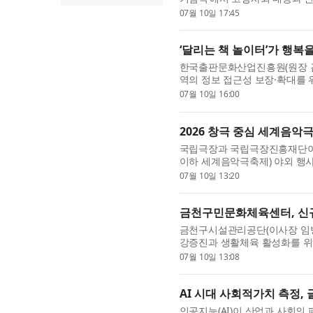
상했다. 이번 수상은 급속한 고령
07월 10일 17:45
‘달리는 책 놀이터’가 행복
한국출판문화산업진흥원(원장 김
역의 정보 접근성 보장·확대를 위
리는 책 놀이터’란 △전자도서 체험
07월 10일 16:00
2026 창극 중심 세계음악극
국립극장과 국립극장진흥재단이 2
이하 세계음악극축제) 야외 행사 
2026 ‘세계음악극축제’는 각기
07월 10일 13:20
금천구민문화체육센터, 신규
금천구시설관리공단(이사장 임
강증진과 생활체육 활성화를 위해 신
개설하고 운영에 들어간다고 밝혔
07월 10일 13:08
AI 시대 사회적가치 측정,
인공지능(AI)이 산업과 사회의