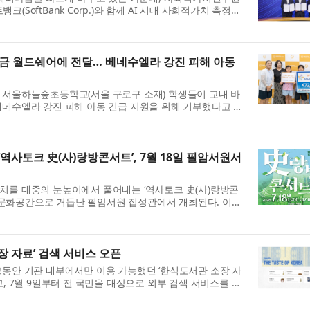
트뱅크(SoftBank Corp.)와 함께 AI 시대 사회적가치 측정의
가 설립한 사회적가치연구원은 9일 서울 SKT타워에서 S...
금 월드쉐어에 전달… 베네수엘라 강진 피해 아동
 서울하늘숲초등학교(서울 구로구 소재) 학생들이 교내 바
베네수엘라 강진 피해 아동 긴급 지원을 위해 기부했다고 밝
자원순환과 나눔의 가치를 배우기 위해 진행한 바자회를 ...
역사토크 史(사)랑방콘서트’, 7월 18일 필암서원서
치를 대중의 눈높이에서 풀어내는 ‘역사토크 史(사)랑방콘
 복합문화공간으로 거듭난 필암서원 집성관에서 개최된다. 이번
서원 활용프로그램’의 일환으로 마련됐으며, 조선의 역...
 자료’ 검색 서비스 오픈
그동안 기관 내부에서만 이용 가능했던 ‘한식도서관 소장 자
, 7월 9일부터 전 국민을 대상으로 외부 검색 서비스를 제
개편으로 이용자들은 한식진흥원 공식 누리집에서 시...