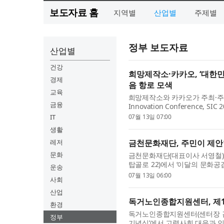
보도자료 홈
지역별
산업별
주제별
정부 보도자료
산업별
건강
희망제작소·카카오, ‘대한민
경제
음 항로 모색
교육
희망제작소와 카카오가 주최·주관하
금융
Innovation Conference, 
층 페럼홀에서 개최된다. ‘혁신의
IT
07월 13일 07:00
리...
생활
레저
금천문화재단, 주민이 제안한
문화
금천문화재단(대표이사 서영철)은
탑골로 22)에서 ‘이달의 문화공
운송
공연은 금천구민이 직접 기획하고 
07월 13일 06:00
사회
산업
독거노인종합지원센터, 제15
환경
독거노인종합지원센터(센터장 김현미
정부
기념식’에서 고령사회 대응과 