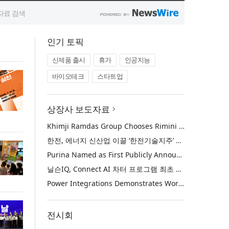
인기 토픽
신제품 출시
휴가
인공지능
바이오테크
스타트업
상장사 보도자료
Khimji Ramdas Group Chooses Rimini Street to Reduce SAP Support Costs, Protect 700+ Customizations and Reinvest Savings in Innovation
한전, 에너지 신산업 이끌 ‘한전기술지주’ 공식 출범
Purina Named as First Publicly Announced NIQ ConnectAI Charter Client
닐슨IQ, Connect AI 차터 프로그램 최초 고객사 ‘퓨리나’ 선정
Power Integrations Demonstrates World’s First 2200 V GaN Technology for Next-Era High-Voltage Power Systems
전시회