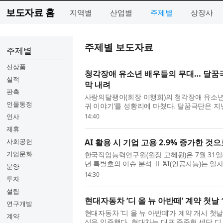
보도자료 홈
지역별
산업별
주제별
상장사
주제별 보도자료
주제별
신상품
청각장애 유소년 배우들의 무대… 달꿈극
실적
막 내려
판촉
사랑의달팽이(회장 이행희)의 청각장애 유소년 
인물동정
귀 이야기’를 성황리에 마쳤다. 달꿈극단은 지난
위치한 CKL스테이지에서 ‘미로와 푸른귀 이야기’
인사
14:40
제휴
사회공헌
AI 활용 시 기업 고용 2.9% 증가한 것
기업문화
한국직업능력연구원(원장 고혜원)은 7월 31일(금) 
년 특별호의 이슈 분석 Ⅱ ‘AI(인공지능)는 일
분양
AI 활용의 고용 효과’를 통해 AI 활용 전후 기
14:30
투자
설립
현대자동차 ‘디 올 뉴 아반떼’ 계약 첫날 
연구개발
현대자동차 ‘디 올 뉴 아반떼’가 계약 개시 첫
계약
심을 입증했다. 현대차는 대표 준중형 세단 디 