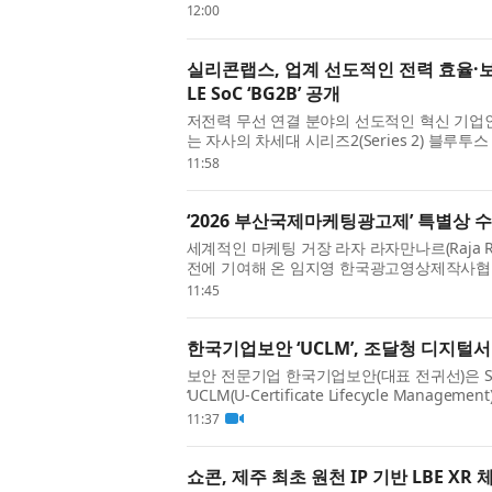
맞이한 KLA는 반도체와 전자 산업의 공정 제
12:00
자...
실리콘랩스, 업계 선도적인 전력 효율·
LE SoC ‘BG2B’ 공개
저전력 무선 연결 분야의 선도적인 혁신 기업인 실리
는 자사의 차세대 시리즈2(Series 2) 블루투스 LE(
‘BG2B’를 발표했다. BG2B는 업계 최고 수준
11:58
‘2026 부산국제마케팅광고제’ 특별상 
세계적인 마케팅 거장 라자 라자만나르(Raja R
전에 기여해 온 임지영 한국광고영상제작사협회
(MAD STARS 2026)’에서 특별상을 수상한
11:45
매년 혁...
한국기업보안 ‘UCLM’, 조달청 디지털
보안 전문기업 한국기업보안(대표 전귀선)은 SS
‘UCLM(U-Certificate Lifecycle Man
다고 밝혔다. 이번 등록으로 공공기관은 조달
11:37
편한 조달 ...
쇼콘, 제주 최초 원천 IP 기반 LBE XR