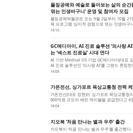
풀짚공예와 예술로 돌아보는 삶의 순간
엮는 인생바구니’ 운영 및 참여자 모집
풀짚공예박물관은 오는 9월 2일부터 10월 
육 프로그램 ‘심미적 경험으로 엮는 인생바구니’
락 문화예술학교 중장년 감상 프로그램의 일환
14:10
여...
GC메디아이, AI 진료 솔루션 ‘의사랑 
는 ‘넥스트 진료실’ 시대 연다
AI 기반 Medical OS 기업 GC메디아이(
AI 진료 솔루션인 ‘의사랑 AI’를 그랜드 론칭한다
진료실’이라는 슬로건 아래, 국내 시장 점유율 1위
14:08
가온전선, 싱가포르 육상교통청 전력 케
가온전선(대표 정현)이 싱가포르 육상교통청의 
600억원 규모의 배전 케이블을 공급한다고 6
더 등록 후 첫 수주를 확보하며, 향후 MRT를 
14:04
지오북 ‘처음 만나는 별과 우주’ 출간
지오북이 ‘처음 만나는 별과 우주’를 출간했다.