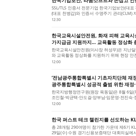
한국기업보안, 라움소프트와 손잡고 인증
SSL/TLS 인증서 전문기업 한국기업보안(대표
(대표 천병갑)와 인증서 수명주기 관리(CLM) 
한 전략적 업무협약(MOU)을 체결했다고 밝
12:30
기...
한국교육시설안전원, 화재 피해 교육시설
가지급금 지원까지… 교육활동 정상화 
한국교육시설안전원(이사장 허성우)은 지난달
와 교육활동 정상화를 지원하기 위해 현장 안
밝혔다. 허성우 한국교육시설안전원 이사장은 4
12:00
‘전남광주통합특별시 기초자치단체 재정·
광주통합특별시 성공적 출범 위한 재정·
한국지방행정연구원(원장 육동일)은 8월 6일
조인철·박균택·안도걸·양부남·임문영·전진숙
의회와 ‘전남광주통합특별시 기초자치단체 재정·
12:00
한국 퍼스트 테크 챌린지를 선도하는 KLA 
총 28개팀 290여명이 참가한 가운데 제6기 KLA
29일(수) 수원 경기신용보증재단 대회의실에서