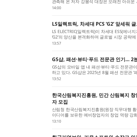
관측해 온 저자 강봉석 대장은 오래전 아쉬운 
원경으로 별을 직접 보고도 기대만큼 감동하지
14:00
LS일렉트릭, 차세대 PCS ‘G2’ 앞세워 
LS ELECTRIC(일렉트릭)이 차세대 ESS(에
‘G2’의 양산을 본격화하며 글로벌 시장 공략에
천안사업장 DC팩토리에서 구자균 회장을 비롯한
13:57
GS샵, 패션·뷰티·푸드 전문관 인기… 2
GS샵의 모바일 앱 내 패션·뷰티·푸드 전문관
하고 있다. GS샵은 2025년 8월 패션 전문관 ‘
티 전문관 ‘뷰티#(샵)’과 식품 전문관 ‘맛있는 
13:52
한국산림복지진흥원, 민간 산림복지 창업·성
자 모집
산림청 한국산림복지진흥원(원장 직무대행 황
이디어를 보유한 예비창업자의 창업 역량 강화를
업·성장 패키지 FOR:SEED(예비창업패키지)’ 
13:10