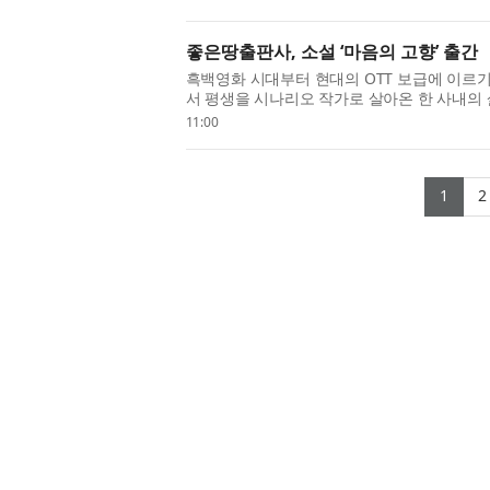
좋은땅출판사, 소설 ‘마음의 고향’ 출간
흑백영화 시대부터 현대의 OTT 보급에 이르
서 평생을 시나리오 작가로 살아온 한 사내의
그려 낸 박장규 작가의 소설 ‘마음의 고향’이 
11:00
(cur
1
2