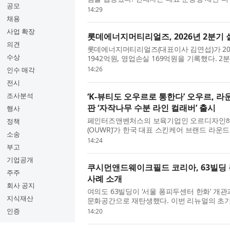
공모
대의 계약을 기록했다고 6일 밝혔다. 이는 2020
14:29
채용
사업 확장
롯데에너지머티리얼즈, 2026년 2분기 
의견
롯데에너지머티리얼즈(대표이사 김연섭)가 20
수상
1942억원, 영업손실 169억원을 기록했다. 
가장 큰 개선 포인트다. 부채비율은 31.5%, 
14:26
인수 매각
전시
‘K-뷰티도 오우르로 통한다’ 오우르, 
조사분석
판 ‘자작나무 수분 라인 컬래버’ 출시
행사
페인터즈앤벤처스의 보육기업인 오르디자인하우
정책
(OUWR)’가 한국 대표 스킨케어 브랜드 라운드
소송
(Olive Young US) 한정판 컬렉션을 선보
14:24
부고
이 결합된...
기업공개
쿠시먼앤드웨이크필드 코리아, 63빌딩 
주주
사례 소개
회사 공지
여의도 63빌딩이 ‘서울 퐁피두센터 한화’ 개관
지식재산
문화공간으로 재탄생했다. 이번 리뉴얼의 초기 
먼앤드웨이크필드 코리아(Cushman & Wakef
인증
14:20
...