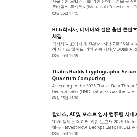
자율주행 모빌리티를 위한 운영 계층을 구축하는
무바달라 투자회사(Mubadala Investment 
펀드인 우븐 캐피털(Woven Capital)과 아이온 
08월 05일 17:15
즈...
HCG학지사, 네이버와 전문 출판 콘텐츠
체결
학지사(대표이사 김진환)가 지난 7월 23일 네
색 서비스 협력을 위한 양해각서(MOU)를 체
경쟁력을 강화하는 한편 AI 시대에 학술·전
08월 05일 16:59
강...
Thales Builds Cryptographic Securit
Quantum Computing
According to the 2026 Thales Data Threat R
Decrypt Later (HNDL) attacks was the top-c
reporting that they are prototyping and 
08월 05일 16:30
(PQC) algorith...
탈레스, AI 및 포스트 양자 컴퓨팅 시
2026 탈레스 데이터 위협 보고서(2026 Thales D
해독(Harvest Now, Decrypt Later, H
한 기업의 59%가 양자 시대에 대비해 양자 내성
08월 05일 16:30