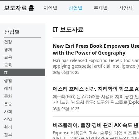
보도자료 홈
지역별
산업별
주제별
상장사
IT 보도자료
산업별
건강
New Esri Press Book Empowers User
경제
with the Power of Geography
교육
Esri has released Exploring GeoAI: Tools a
금융
applying geospatial artificial intelligence
professionals, analysts, and data scientis
IT
08월 06일 10:25
know...
생활
레저
에스리 프레스 신간, 지리학의 힘으로 A
문화
에스리(Esri) 는 ArcGIS를 사용해 지리 공
가이드인 ‘지오AI 탐구: 도구와 워크플로(Exploring 
운송
간했다. GIS 전문가, 분석가, 데이터 과학자를 
08월 06일 10:25
사회
산업
비즈플레이, 출장·경비 관리 AX 속도 
환경
Expense 비용관리 Total 솔루션 기업 비
정부
기업 비큐AI(대표 임경환)와 인공지능(AI) 기반