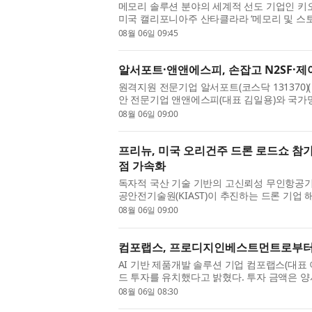
메모리 솔루션 분야의 세계적 선도 기업인 키오시아 
미국 캘리포니아주 산타클라라 ‘메모리 및 스토리지의 
and Storage)’ 행사에서 GPU 직접 액세스에
08월 06일 09:45
S...
알서포트·앤앤에스피, 손잡고 N2SF·제
원격지원 전문기업 알서포트(코스닥 131370)(
안 전문기업 앤앤에스피(대표 김일용)와 국가망
수 있는 안전한 원격지원 사업모델을 공동 발굴한
08월 06일 09:00
프리뉴, 미국 오리건주 드론 로드쇼 참가
점 가속화
독자적 국산 기술 기반의 고신뢰성 무인항공기
공안전기술원(KIAST)이 추진하는 드론 기업 
(Oregon)주 드론 로드쇼’에 참가해 북미 시장
08월 06일 09:00
컴포랩스, 프로디지인베스트먼트로부터 
AI 기반 제품개발 솔루션 기업 컴포랩스(대
드 투자를 유치했다고 밝혔다. 투자 금액은 양사
립된 컴포랩스는 인체 데이터 제공 솔루션 ‘사이즈랩(s
08월 06일 08:30