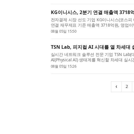
KG이니시스, 2분기 연결 매출액 3718
전자결제 시장 선도 기업 KG이니시스(코스피 0
연결 재무제표 기준 매출액 3718억원, 영업이
밝혔다. 전년동기대비 매출액은 15.0%, 영업
08월 05일 15:50
1...
TSN Lab, 피지컬 AI 시대를 열 차세
실시간 네트워크 솔루션 전문 기업 TSN Lab(
AI(Physical AI) 생태계를 혁신할 차세대
째 공식 기술 시연회를 개최한다. 이번 시연회는
08월 05일 15:26
라인...
(c
‹
2