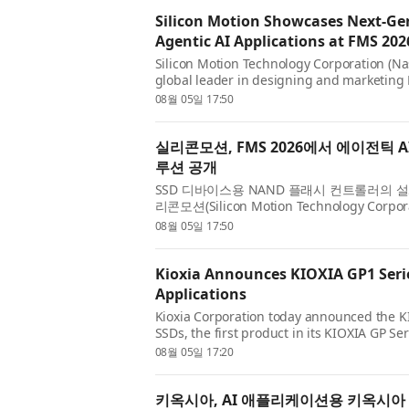
Silicon Motion Showcases Next-Gen
Agentic AI Applications at FMS 202
Silicon Motion Technology Corporation (Na
global leader in designing and marketing N
storage devices, today announced it will sh
08월 05일 17:50
AI Fa...
실리콘모션, FMS 2026에서 에이전틱 
루션 공개
SSD 디바이스용 NAND 플래시 컨트롤러의 
리콘모션(Silicon Motion Technology Corp
은 미국 캘리포니아 산타클라라에서 개최된 FMS(Futu
08월 05일 17:50
전시회의...
Kioxia Announces KIOXIA GP1 Serie
Applications
Kioxia Corporation today announced the 
SSDs, the first product in its KIOXIA GP S
for GPU direct access. Building on the KI
08월 05일 17:20
earlier this y...
키옥시아, AI 애플리케이션용 키옥시아 GP