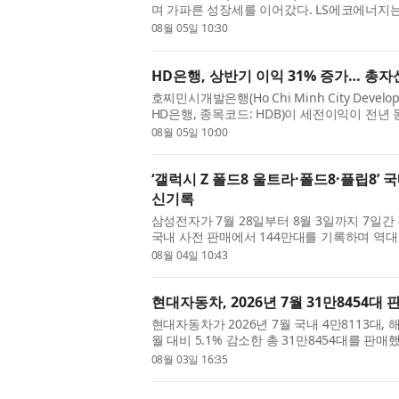
며 가파른 성장세를 이어갔다. LS에코에너지는 
454억원을 기록했다고 5일 밝혔다. 지난해 상반기 
08월 05일 10:30
HD은행, 상반기 이익 31% 증가… 총자
호찌민시개발은행(Ho Chi Minh City Developme
HD은행, 종목코드: HDB)이 세전이익이 전년 동
억500만달러)을 기록하는 등 견조한 실적을 거
08월 05일 10:00
초 ...
‘갤럭시 Z 폴드8 울트라·폴드8·플립8’ 
신기록
삼성전자가 7월 28일부터 8월 3일까지 7일간 
국내 사전 판매에서 144만대를 기록하며 역대
다. 144만대는 역대 갤럭시 스마트폰 사전 판매 
08월 04일 10:43
현대자동차, 2026년 7월 31만8454대 
현대자동차가 2026년 7월 국내 4만8113대, 
월 대비 5.1% 감소한 총 31만8454대를 판
14.4% 감소했으며, 해외 판매는 3.2% 감소한
08월 03일 16:35