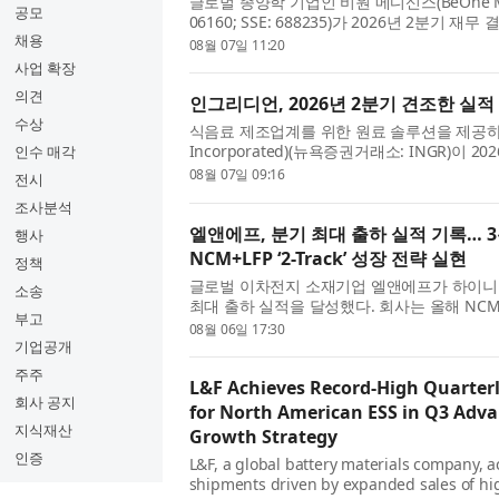
글로벌 종양학 기업인 비원 메디신스(BeOne Medic
공모
06160; SSE: 688235)가 2026년 2분기
채용
동창업자 겸 회장 겸 CEO인 존 V. 오일러(John
08월 07일 11:20
로벌...
사업 확장
의견
인그리디언, 2026년 2분기 견조한 실적
수상
식음료 제조업계를 위한 원료 솔루션을 제공하는 
Incorporated)(뉴욕증권거래소: INGR)이
인수 매각
장 겸 사장, 최고경영자(CEO)인 짐 잘리(Jim 
08월 07일 09:16
전시
...
조사분석
엘앤에프, 분기 최대 출하 실적 기록… 3분
행사
NCM+LFP ‘2-Track’ 성장 전략 실현
정책
글로벌 이차전지 소재기업 엘앤에프가 하이니
소송
최대 출하 실적을 달성했다. 회사는 올해 NC
부고
것으로 전망했으며, 3분기부터는 북미 ESS향 L
08월 06일 17:30
를...
기업공개
주주
L&F Achieves Record-High Quarterl
회사 공지
for North American ESS in Q3 Adva
지식재산
Growth Strategy
인증
L&F, a global battery materials company, 
shipments driven by expanded sales of hig