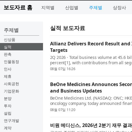
보도자료 홈
지역별
산업별
주제별
상장사
실적 보도자료
주제별
신상품
Allianz Delivers Record Result and 
실적
Targets
판촉
2Q 2026 · Total business volume at 45.6 bil
인물동정
percent[1], with contributions from all s
excellent growth. · Operating profit rises 10
인사
08월 07일 16:26
e...
제휴
사회공헌
BeOne Medicines Announces Second
and Business Updates
기업문화
BeOne Medicines Ltd. (NASDAQ: ONC; HKEX:
분양
oncology company, today announced financ
투자
the second quarter of 2026. John V. Oyler
08월 07일 11:20
설립
said: “These str...
연구개발
비원 메디신스, 2026년 2분기 재무 결
계약