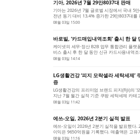
기아, 2026년 7월 29만8037대 판매
기아는 2026년 7월 글로벌 시장에서 국내 5만46
전년 동기 대비 13.4% 증가한 29만8037대
기간과 비교해 국내는 21.3% 증가하고 해외는 1
08월 03일 15:00
바로빌, ‘카드매입내역조회’ 출시 한 달 
케이넷의 세무·정산 B2B 업무 통합관리 플랫폼
비스 출시 후 한 달 동안 신규 카드사용내역조회
고 3일 밝혔다. 이번 카드매입내역조회는 기
08월 03일 14:14
으...
LG생활건강 ‘피지 모락셀라 세탁세제’ 
증
LG생활건강의 프리미엄 브랜드 피지(FiJi)의 
지난 7월 월간 실적 기준 쿠팡 세탁세제 카테
을 입증했다. 피지 모락셀라 세탁세제 코튼향 2.1L
08월 03일 11:42
에쓰-오일, 2026년 2분기 실적 발표
에쓰-오일이 2026년 2분기 실적을 발표했다. 2
이익은 9650억원을 기록했다. 매출액은 고유
이익은 정유부문 영업이익이 정제마진 강세에
08월 03일 11:16