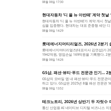
company expects annual NCM shipments to s
08월 06일 17:30
and will accelerate its...
현대자동차 ‘디 올 뉴 아반떼’ 계약 첫날 
현대자동차 ‘디 올 뉴 아반떼’가 계약 개시 첫
심을 입증했다. 현대차는 대표 준중형 세단 디 
대의 계약을 기록했다고 6일 밝혔다. 이는 2020
08월 06일 14:29
롯데에너지머티리얼즈, 2026년 2분기 
롯데에너지머티리얼즈(대표이사 김연섭)가 20
1942억원, 영업손실 169억원을 기록했다. 
가장 큰 개선 포인트다. 부채비율은 31.5%, 
08월 06일 14:26
GS샵, 패션·뷰티·푸드 전문관 인기… 2
GS샵의 모바일 앱 내 패션·뷰티·푸드 전문관
하고 있다. GS샵은 2025년 8월 패션 전문관 ‘
티 전문관 ‘뷰티#(샵)’과 식품 전문관 ‘맛있는 
08월 06일 13:52
테크노트리, 2026년 상반기 두 자릿수
통신 산업용 AI 네이티브 디지털 비즈니스 지원