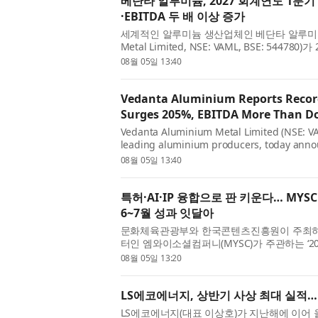
베단타 알루미늄, 2027 회계연도 1분기
·EBITDA 두 배 이상 증가
세계적인 알루미늄 생산업체인 베단타 알루미늄 메탈
Metal Limited, NSE: VAML, BSE: 544
무 실적을 발표했다. 이번 실적은 인적분할 
08월 05일 13:40
알렸다...
Vedanta Aluminium Reports Record
Surges 205%, EBITDA More Than D
Vedanta Aluminium Metal Limited (NSE: VAM
leading aluminium producers, today announ
quarter ended June 30, 2026, marking a s
08월 05일 13:40
company followi...
특허·AI·IP 융합으로 판 키운다… MYSC 
6~7월 성과 잇달아
문화체육관광부와 한국콘텐츠진흥원이 주최하
터인 엠와이소셜컴퍼니(MYSC)가 주관하는 ‘
램: 2026 EMA Content GROW+’ 참여 
08월 05일 13:20
창출...
LS에코에너지, 상반기 사상 최대 실적…
LS에코에너지(대표 이상호)가 지난해에 이어 