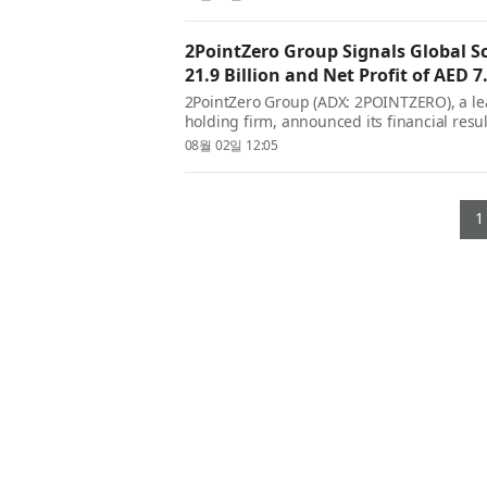
...
2PointZero Group Signals Global S
21.9 Billion and Net Profit of AED 7
2PointZero Group (ADX: 2POINTZERO), a l
holding firm, announced its financial result
revenue of AED 21.9 billion and delivering 
08월 02일 12:05
This rob...
1