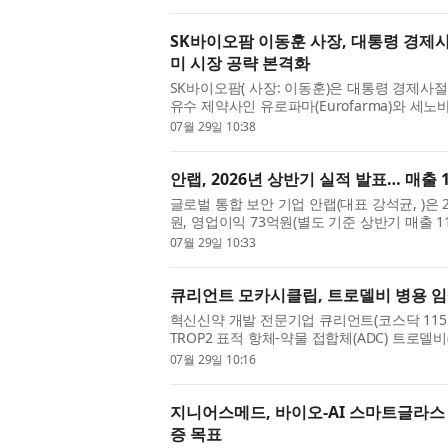
Plasti...
SK바이오팜 이동훈 사장, 대통령 경제사
미 시장 공략 본격화
SK바이오팜( 사장: 이동훈)은 대통령 경제사
유수 제약사인 유로파마(Eurofarma)와 세
세노바메이트 브라질 출시를 계기로 6억 명 규
07월 29일 10:38
안랩, 2026년 상반기 실적 발표… 매출 
글로벌 통합 보안 기업 안랩(대표 강석균, )은 2
원, 영업이익 73억원(별도 기준 상반기 매출 1
잠정 실적을 공시했다. 이는 전년 동기(2025년 
07월 29일 10:33
큐리언트 모카시클립, 트로델비 병용 임
혁신신약 개발 전문기업 큐리언트(코스닥 115180)
TROP2 표적 항체-약물 접합체(ADC) 트로델비
병용 임상시험계획(IND)이 식품의약품안전처(M
07월 29일 10:16
번 임...
지니어스메드, 바이오-AI 스마트글라스 개
증 목표