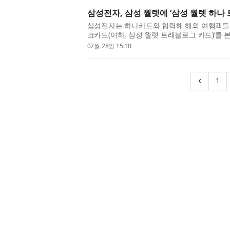
삼성전자, 삼성 월렛에 ‘삼성 월렛 하나
삼성전자는 하나카드와 협력해 해외 여행객들의
크카드(이하, 삼성 월렛 트래블로그 카드)’를 
렛에 추가했다. 삼성 월렛 트래블로그 카드는 
07월 28일 15:10
(c
‹
1