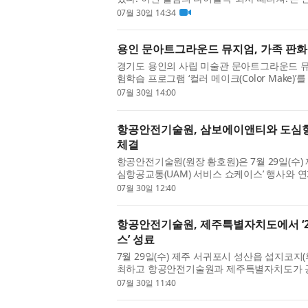
에 대한 불안 속에서 살아가는 직장인들의 현실
07월 30일 14:34
용인 문아트그라운드 뮤지엄, 가족 판화 
경기도 용인의 사립 미술관 문아트그라운드 
험학습 프로그램 ‘컬러 메이크(Color Make)
접 작품을 찍어 완성하는 상시 프로그램이다. 
07월 30일 14:00
항공안전기술원, 삼보에이앤티와 도심항
체결
항공안전기술원(원장 황호원)은 7월 29일(수) 
심항공교통(UAM) 서비스 쇼케이스’ 행사와 
위한 업무협약(MOU)을 체결했다. 이날 협
07월 30일 12:40
에...
항공안전기술원, 제주특별자치도에서 ‘2
스’ 성료
7월 29일(수) 제주 서귀포시 성산읍 섭지코
최하고 항공안전기술원과 제주특별자치도가 공동 
비스 쇼케이스’ 행사가 성공적으로 개최됐다.
07월 30일 11:40
...