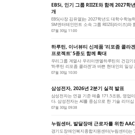
EBSi, 인기 그룹 RIIZE와 함께 2027학
개
EBS(사장 김유열)는 2027학년도 대학수학능력시험
SM엔터테인먼트 소속 그룹 RIIZE(라이즈)
상을 공개한다고 밝혔다. 해당 영상은 EBSi 공
07월 30일 11:00
하루틴, 이너뷰티 신제품 ‘리포좀 콜라겐
프로젝트’ 5종도 함께 확대
우리그룹 계열사 우리이앤엘하루틴의 건강기능
‘하루틴 리포좀 콜라겐’과 바쁜 현대인의 일상 
을 포함한 총 6종의 신제품을 출시했다고 밝혔다
07월 30일 10:30
삼성전자, 2026년 2분기 실적 발표
삼성전자는 연결 기준 매출 171.5조원, 영업이
다. 삼성전자는 AI를 중심으로 한 기술 리더십
출과 영업이익을 달성했다. 전사 매출은 전분기 대비
07월 30일 09:38
누림센터, 발달장애 근로자를 위한 AAC 
경기도장애인복지종합지원센터(누림센터)는 ‘2