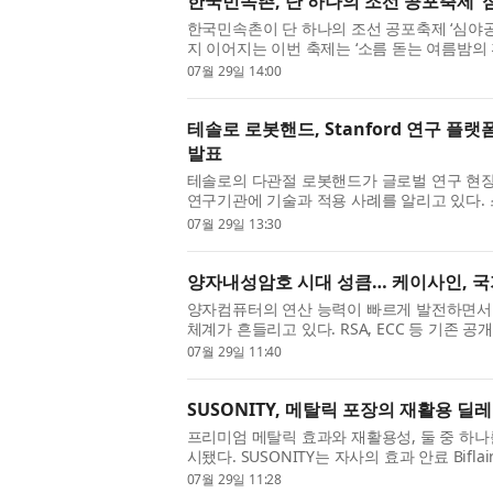
한국민속촌, 단 하나의 조선 공포축제 ‘
한국민속촌이 단 하나의 조선 공포축제 ‘심야공
지 이어지는 이번 축제는 ‘소름 돋는 여름밤의
싹한 공포 공간으로 탈바꿈시킨다. 이번 2026
07월 29일 14:00
테솔로 로봇핸드, Stanford 연구 플
발표
테솔로의 다관절 로봇핸드가 글로벌 연구 현
연구기관에 기술과 적용 사례를 알리고 있다. 스탠퍼드
로봇학습 연구에 DG-5F-M이 연이어 채택된 데
07월 29일 13:30
양자내성암호 시대 성큼… 케이사인, 국
양자컴퓨터의 연산 능력이 빠르게 발전하면서
체계가 흔들리고 있다. RSA, ECC 등 기존
될 수 있다는 우려가 커지고 있고, 지금 암호화
07월 29일 11:40
SUSONITY, 메탈릭 포장의 재활용 
프리미엄 메탈릭 효과와 재활용성, 둘 중 하나
시됐다. SUSONITY는 자사의 효과 안료 Biflai
시스템과 호환된다는 사실을 독립 시험기관 NTCP(Nati
07월 29일 11:28