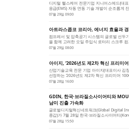
디지털 헬스케어 전문기업 지니어스메드(대표 
응급(EMS) 자동 연동 기술 개발이 순조롭게 
건과 PCT 국제출원 4건의 지식재산을 기반으로 
07월 29일 09:00
아트라스콥코 코리아, 에너지 효율과 경제성 
컴프레서 및 압축공기 시스템의 글로벌 선두
을 함께 고려한 오일 주입식 로터리 스크루 컴프레
했다고 밝혔다. 신제품은 VSD의 에너지 절감 
07월 29일 08:00
아이지, ‘2026년도 제2차 혁신 프리미어 
산업기술교육 전문 기업 아이지(대표이사 김창
선정하는 ‘2026년도 제2차 혁신 프리미어 10
아이지는 2027년 말까지 정책금융 대출 우대 금
07월 28일 16:00
GDIN, 한국·브라질소사이어티와 MOU 체결
남미 진출 가속화
글로벌디지털혁신네트워크(Global Digital Inno
종갑)가 7월 28일 한국·브라질소사이어티(Korea B
원)와 ‘한국 혁신기술기업의 브라질 진출 및 한-
07월 28일 15:50