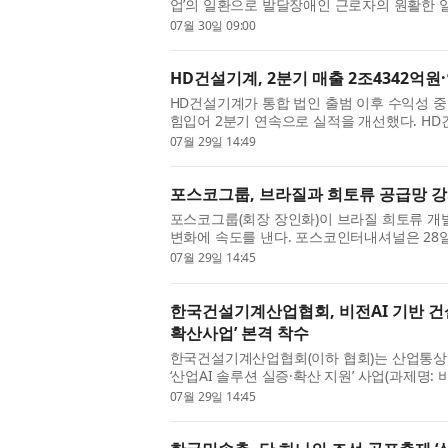
업’의 일환으로 발달장애인 근로자의 원활한 
소통(AAC, Augmentative and Alternativ
07월 30일 09:00
림’을...
HD건설기계, 2분기 매출 2조4342억원
HD건설기계가 통합 법인 출범 이후 수익성 중
힘입어 2분기 연속으로 실적을 개선했다. HD건설
분기 매출 2조4342억원, 영업이익 2489억
07월 29일 14:49
은...
포스코그룹, 브라질과 희토류 공급망 
포스코그룹(회장 장인화)이 브라질 희토류 개
변화에 속도를 낸다. 포스코인터내셔널은 28
뱅가르다홀에서 현지 희토류 개발기업 메테오릭 리소시
07월 29일 14:45
한국건설기계산업협회, 비전AI 기반 건설
확산사업’ 본격 착수
한국건설기계산업협회(이하 협회)는 산업통상부
‘산업AI 솔루션 실증·확산 지원’ 사업(과제명:
AI 솔루션 실증·확산 사업)의 주관기관으로 선
07월 29일 14:45