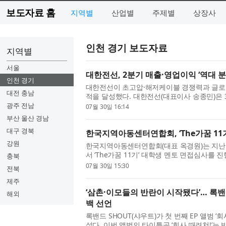
보도자료 홈
지역별
산업별
주제별
상장사
인천 경기 보도자료
지역별
서울
대한전선, 2분기 매출·영업이익 ‘역대 분
인천 경기
대한전선이 초고압·해저케이블 경쟁력과 글로벌
대전 충남
적을 달성했다. 대한전선(대표이사 송종민)은 
매출 1조1987억원, 영업이익 608억원을 기록했
광주 전남
07월 30일 16:14
부산 울산 경남
대구 경북
한국지역아동센터연합회, ‘The가꿈 11기
강원
한국지역아동센터연합회(대표 옥경원)는 지난 
서 ‘The가꿈 11기’ 대학생 멘토 면접심사를 
충북
학생 72명을 최종 선발했다. ‘The가꿈’은 
07월 30일 15:30
전북
제주
‘삼촌·이모들의 반란이 시작됐다’… 록밴드 S
해외
백 선언
록밴드 SHOUT(샤우트)가 첫 번째 EP 앨범 
섰다. 이번 앨범의 타이틀곡 ‘회사 때려쳐!’​