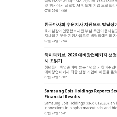
삼성전자는 24일(현지시간) 미국 샌프란시스코 더 
밋’ 행사에서 글로벌 AI 반도체 기업 브로드컴
적 업무협약(MOU)을 체결했다. ‘AI 서밋’ 행사
07월 26일 14:06
한국마사회 수원지사 지원으로 발달장애인
호매실장애인종합복지관 부설 주간이용시설(관장
지사의 기부금 지원사업으로 발달장애인의 자기
걸음 여행’ 프로그램을 성공적으로 운영했다고
07월 24일 17:54
사...
하이퍼커브, 2026 예비창업패키지 선정…
시 초읽기
청년들이 취업준비에 쏟는 1년을 되찾아주겠
예비창업패키지 최종 선정 기업에 이름을 올렸다.
개발하는 하이퍼커브(대표 손양모)는 ‘예비창업
07월 24일 17:02
Samsung Epis Holdings Reports Se
Financial Results
Samsung Epis Holdings (KRX: 0126Z0), an
innovations in biopharmaceuticals and bi
financial results for the second quarter and
07월 24일 16:41