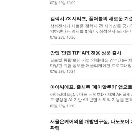
접합체(ADC) QP101의 비임상 효능 데이터와
07월 23일 13:00
개했다고...
갤럭시 Z8 시리즈, 폴더블의 새로운 기
삼성전자가 새로운 ‘갤럭시 Z8 시리즈’를 공개
약하겠다는 의지를 밝혔다. 삼성전자 노태문 대표이사
장은 7월 22일(현지시간) 영국 런던에서 진행된 ‘
07월 23일 10:36
U...
안랩 ‘안랩 TIP’ API 전용 상품 출시
글로벌 통합 보안 기업 안랩(대표 강석균)은 차
다양한 위협 정보를 애플리케이션 프로그래밍 인터
TIP API(안랩 TIP API)’를 출시했다고 23일
07월 23일 10:34
아이씨에프, 출시된 ‘에이알쿠키’ 앱으로 
아이씨에프(ICF, 대표 서영호)가 자체 AR 플랫폼
로 생성형 AI 기반 AR 콘텐츠 제작 기능을 
형 AR ART 사업화에 나선다. 에이알쿠키는 
07월 23일 10:10
서울온케어의원 개발연구실, 나노포어 기반
확립