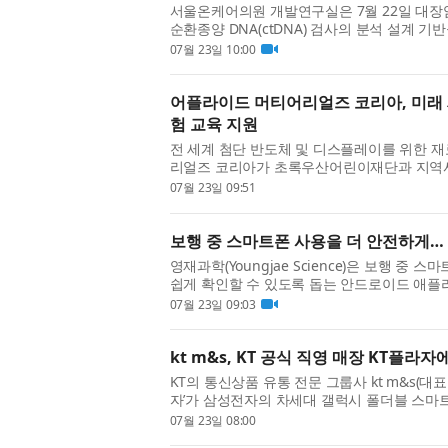
서울온케어의원 개발연구실은 7월 22일 대장
순환종양 DNA(ctDNA) 검사의 분석 설계 
퀀서와 자체 인공지능(AI)을 결합한 방식으로,
07월 23일 10:00
어플라이드 머티어리얼즈 코리아, 미래 
험 교육 지원
전 세계 첨단 반도체 및 디스플레이를 위한 
리얼즈 코리아가 초록우산어린이재단과 지역사
업무협약(MOU)을 체결했다. 어플라이드는 미
07월 23일 09:51
보행 중 스마트폰 사용을 더 안전하게… 
영재과학(Youngjae Science)은 보행 
쉽게 확인할 수 있도록 돕는 안드로이드 애플리케
밝혔다. 최근 스마트폰을 보며 이동하는 이른바 ‘스
07월 23일 09:03
kt m&s, KT 공식 직영 매장 KT플라
KT의 통신상품 유통 전문 그룹사 kt m&s(대
자’가 삼성전자의 차세대 갤럭시 폴더블 스마트
화한다고 23일 밝혔다. 삼성전자는 영국 런던에서
07월 23일 08:00