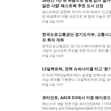
26년간 1만 회 쑥뜸으로 병원 없이 살아
닮은 사람’ 페스트북 추천 도서 선정
페스트북은 양한복 작가의 치유 에세이 ‘신선을
은 폐결핵과 약물 내성으로 폐 절제 수술의 
뜸을 통해 인체의 자생력을 발견하고, 25년 넘게
07월 23일 16:59
한국도로교통공단 경기도지부, 교통사고
프 회의 개최
한국도로교통공단 경기도지부(지역본부장 정일섭)
사망자 감소대책 추진을 위한 킥오프 회의’를 
경기도청, 경기도남·북부경찰청의 관련부서와 
07월 23일 16:39
망...
LS일렉트릭, 전력 슈퍼사이클 타고 ‘분기
LS ELECTRIC(일렉트릭)이 글로벌 전력시
사상 최대를 기록했다. LS일렉트릭은 23일 공시
업이익 1785억원을 기록했다고 밝혔다. 전년 동
07월 23일 13:21
전...
큐리언트, AACR D3에서 이중 페이로드 
혁신신약 개발 전문기업 큐리언트(KRX: 11518
Discovery and Development(AACR D