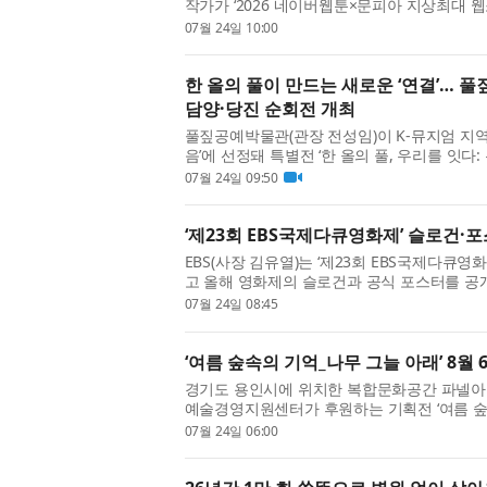
작가가 ‘2026 네이버웹툰×문피아 지상최대 
은 ‘미국에서 태권도장을 여니 이웃들이 내게 
07월 24일 10:00
한 올의 풀이 만드는 새로운 ‘연결’… 풀짚
담양·당진 순회전 개최
풀짚공예박물관(관장 전성임)이 K-뮤지엄 지역
음’에 선정돼 특별전 ‘한 올의 풀, 우리를 잇다
리’를 운영한다. ‘뮤지엄 이음’은 수도권과 대도
07월 24일 09:50
‘제23회 EBS국제다큐영화제’ 슬로건·
EBS(사장 김유열)는 ‘제23회 EBS국제다큐영화제
고 올해 영화제의 슬로건과 공식 포스터를 공개
(Portrait of an Era)’은 혼돈과 불안의 
07월 24일 08:45
‘여름 숲속의 기억_나무 그늘 아래’ 8월
경기도 용인시에 위치한 복합문화공간 파넬
예술경영지원센터가 후원하는 기획전 ‘여름 숲속
(목)까지 개최된다. 이번 전시는 파넬아트센터가 
07월 24일 06:00