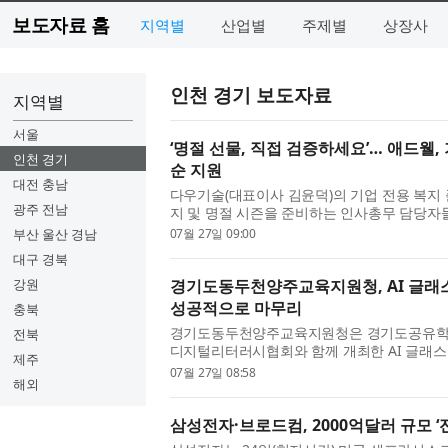
보도자료 홈
지역별
산업별
주제별
상장사
인천 경기 보도자료
지역별
서울
‘명절 선물, 직접 검증하세요’… 애드웰, 
인천 경기
순 지원
대전 충남
다우기술(대표이사 김윤덕)의 기업 전용 복지 플랫
광주 전남
지 및 명절 시즌을 준비하는 인사총무 담당자
볼 수 있는 ‘무료 선물 체험’ 이벤트를 진행한다
부산 울산 경남
07월 27일 09:00
대구 경북
강원
경기도동두천양주교육지원청, AI 글래스 
성공적으로 마무리
충북
경기도동두천양주교육지원청은 경기도공유학교
전북
디지털리터러시협회와 함께 개최한 AI 글래스를
제주
램 ‘AI 글래스로 미리 살아보는 미래’를 지난 
07월 27일 08:58
해외
삼성전자·브로드컴, 2000억달러 규모 ‘