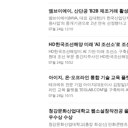
delivered solid first...
엠브이에이, 산단공 ‘B2B 제조거래 활
엠브이에이(MVA, 대표 김대현)가 한국산업단
원사업’의 중개기관으로 2년 연속 선정됐다고 밝
산업단지 입주기업의 생산성 향상과 기업 간 제
07월 24일 12:10
HD한국조선해양 미래 ‘AI 조선소’로 
HD한국조선해양이 AI 기반 미래 조선소 구축
현대 조선 부문 중간지주사인 HD한국조선해양
기업 ‘지멘스 디지털 인더스트리 소프트웨어(Siemens 
07월 24일 10:52
...
아이지, 온·오프라인 통합 기술 교육 플랫폼
테크에듀 전문 기업 아이지(대표이사 김창일)가 오
라인 교육 플랫폼 ‘IEGLAB.COM’을 구축하
운영을 본격화했다. 아이지는 지난 17년간 기술
07월 24일 10:15
청강문화산업대학교 웹소설창작전공 올해 
우수상 수상
청강문화산업대학교(총장 최성신) 만화콘텐츠스