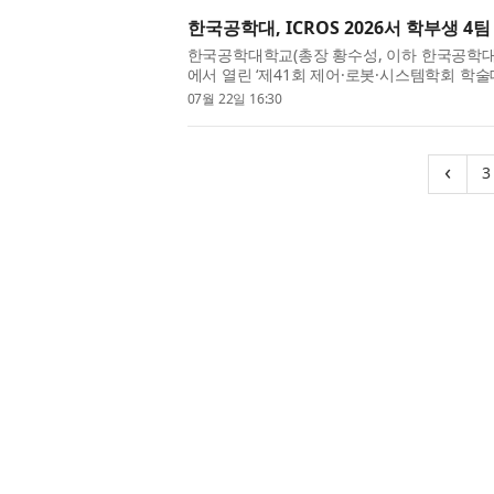
한국공학대, ICROS 2026서 학부생 
한국공학대학교(총장 황수성, 이하 한국공학대)는
에서 열린 ‘제41회 제어·로봇·시스템학회 학술대
4팀이 우수논문상을 수상하는 성과를 거뒀다
07월 22일 16:30
전...
‹
3