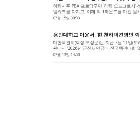
하림지주 PBA 프로당구단 ‘하림 오드그로서’
팀워크를 다지고, 이제 막 1라운드를 마친 올해 ‘
짐했다. ‘하림 오드그로서’는 2025년 6월 창단
07월 15일 09:03
용인대학교 이윤서, 현 천하택견명인 꺾고
대한택견회(회장 오성문)는 지난 7월 11일(토
관에서 ‘2026년 군산새만금배 전국택견대회 
다고 밝혔다. 이번 대회는 유네스코 인류무형
07월 13일 14:00