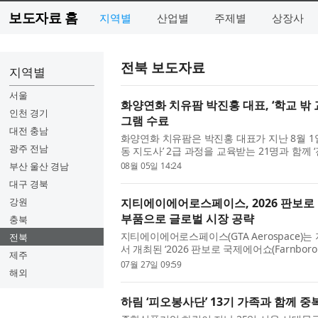
보도자료 홈
지역별
산업별
주제별
상장사
전북 보도자료
지역별
서울
화양연화 치유팜 박진홍 대표, ‘학교 밖
인천 경기
그램 수료
대전 충남
화양연화 치유팜은 박진홍 대표가 지난 8월 1
광주 전남
동 지도사’ 2급 과정을 교육받는 21명과 함께
으로 수료했다고 밝혔다. 우석대학교에서 기획해
부산 울산 경남
08월 05일 14:24
대구 경북
강원
지티에이에어로스페이스, 2026 판보로
부품으로 글로벌 시장 공략
충북
지티에이에어로스페이스(GTA Aerospace)는
전북
서 개최된 ‘2026 판보로 국제에어쇼(Farnborough 
제주
해 항공기 인테리어 부품을 전시하고 글로벌 
07월 27일 09:59
해외
팅...
하림 ‘피오봉사단’ 13기 가족과 함께 