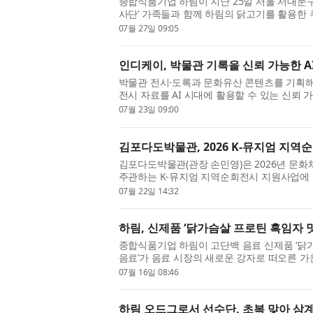
종합식품기업 하림이 지난 25일 서울 서대문구
사단’ 가족들과 함께 하림의 닭고기를 활용한
단’은 하림 임직원과 소비자 가족들이 함께 탄소
07월 27일 09:05
인디케이, 박물관 기록을 신뢰 가능한 AI
박물관 전시·도록과 문화유산 콘텐츠를 기획해
전시 자료를 AI 시대에 활용할 수 있는 신뢰 
사이트(ARTFACT INSIGHT, 이하 ARTFAC
07월 23일 09:00
김포다도박물관, 2026 K-뮤지엄 지역순
김포다도박물관(관장 손민영)은 2026년 
주관하는 K-뮤지엄 지역순회전시 지원사업에 선
이번 전시는 한국차박물관(8월 7일~10월 5일
07월 22일 14:32
9...
하림, 신제품 ‘닭가슴살 프로틴 흑임자 맛
종합식품기업 하림이 고단백 음료 신제품 ‘닭가
음료’가 음료 시장의 새로운 강자로 떠오른 가운데
임자 맛’으로 소비자 선택지를 넓혔다. ‘닭가슴살
07월 16일 08:46
하림 오드그로서 선수단, 초복 맞아 삼