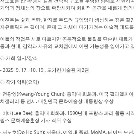
서도호는 집·벽·경계 같은 건축적 구조를 투명한 형태로 재현하
기억과 정체성의 장으로 확장시키며 회화적 공간을 새롭게 정의
이진우는 숯과 목탄, 한지를 두드려 끊임없이 생성하는 깊은 질
자유로워지는 길이며, 존재 그 자체에 다가가려는 예술적 태도를
이들의 작업은 서로 다르지만 공통적으로 물질을 단순한 재료가 
통과 현대, 감각과 사유의 교차점에서 어떤 가능성을 열어가고 
◇ 개최 일시/장소
- 2025. 9. 17.~10. 19., 도가헌미술관 제2관
◇ 작가 약력(요약)
· 전광영(Kwang-Young Chun): 홍익대 회화과. 미국 필라
치갤러리 등 전시. 대한민국 문화예술상 대통령상 수상
· 이배(Lee Bae): 홍익대 회화과. 1990년대 프랑스 파리 활
랑스 문화예술훈장 기사 작위 수상
· 서도호(Do Ho Suh): 서울대, 예일대 졸업. MoMA, 테이트