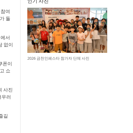
인기 사진
 참여
가 돌
램에서
담 없이
2026 금천인페스타 참가자 단체 사진
 쿠폰이
고 쇼
며 사진
어우러
 즐길