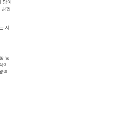
 담아
 밝혔
는 시
장 등
조직이
경쟁력