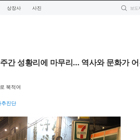
상장사
사진
3주간 성황리에 마무리… 역사와 문화가 
길로 북적여
화추진단