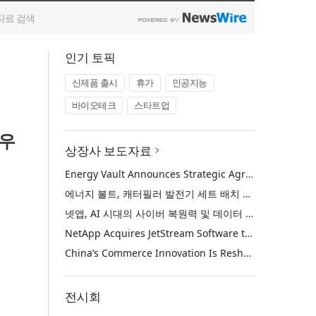
인기 토픽
신제품 출시
휴가
인공지능
바이오테크
스타트업
어우
상장사 보도자료
Energy Vault Announces Strategic Agreement to Deploy 1.25 GW of Integrated Power Infrastructure for Hyperscaler AI Data Center with Leading Power Generation EPC Deploying Caterpillar Gensets
에너지 볼트, 캐터필러 발전기 세트 배치 중인 선도적인 발전 EPC를 통해 하이퍼스케일러 AI 데이터센터를 위한 1.25 GW 통합 전력 인프라 구축을 위한 전략적 계약 체결
넷앱, AI 시대의 사이버 복원력 및 데이터 보호 강화를 위해 젯스트림 소프트웨어 인수
NetApp Acquires JetStream Software to Advance Cyber Resilience and Data Protection for the AI Era
China’s Commerce Innovation Is Reshaping Global Retail
전시회