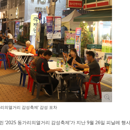
동가리의열거리 감성축제’ 감성 포차
 ‘2025 동가리의열거리 감성축제’가 지난 9월 26일 피날레 행