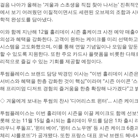
걸음 나아가 올해는 ‘겨울과 스초생을 직접 찾아 나서는’ 진취적인
에서 보기 어려웠던 이질적이면서도 세련된 오브제의 조합과 시
학적 완성도를 담아냈다.
이와 함께 지난해 12월 홀리데이 시즌 홀케이크 사전 예약 매출이
의성과 혜택을 강화한다. 고객이 원하는 케이크를 미리 선택하고, 
시스템을 고도화했으며, 이를 통해 연말 기념일이나 모임을 앞
할 수 있도록 지원한다. 또한 주요 카드사 플랫폼을 비롯한 다채
리적으로 즐길 수 있는 기회를 제공할 예정이다.
투썸플레이스 브랜드 담당 박경민 이사는 “이번 홀리데이 시즌은
서비스와 혜택을 한층 강화한 것이 핵심”이라며 “시즌 아이콘 ‘스
해 프리미엄 디저트 경험의 즐거움을 한층 확장해 나가겠다”고 
◇ 겨울에게 보내는 투썸의 찬사 ‘디어리스트 윈터’… 시즌 케이크
투썸플레이스는 이번 홀리데이 시즌을 이끌 케이크도 함께 선보였다.
롯해 오는 11월 15일 출시되는 홀리데이 무드를 담은 1차 출시 라인업
라우니 루돌프’, ‘윈터 베어’, ‘윈터 스노우맨’ 등 시즌 케이크 6종과
체리 샤를로뜨’가 공개됐다. 또한 프랑스 대표 코냑 브랜드 헤네시(