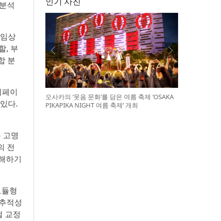
인기 사진
 분석
 임상
할, 부
합 분
터페이
오사카의 ‘웃음 문화’를 담은 여름 축제 ‘OSAKA
있다.
PIKAPIKA NIGHT 여름 축제’ 개최
는 고명
의 전
이해하기
모듈형
 추적성
털 교정