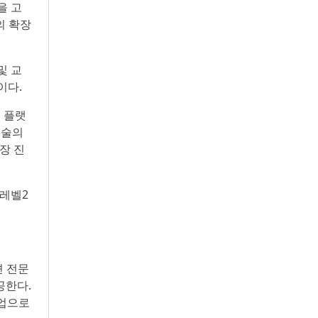
을 고
의 확장
및 교
이다.
 플랫
기술의
장 진
 레벨2
션 전문
공한다.
기업으로