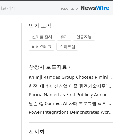
인기 토픽
신제품 출시
휴가
인공지능
바이오테크
스타트업
상장사 보도자료
Khimji Ramdas Group Chooses Rimini Street to Reduce SAP Support Costs, Protect 700+ Customizations and Reinvest Savings in Innovation
한전, 에너지 신산업 이끌 ‘한전기술지주’ 공식 출범
Purina Named as First Publicly Announced NIQ ConnectAI Charter Client
닐슨IQ, Connect AI 차터 프로그램 최초 고객사 ‘퓨리나’ 선정
Power Integrations Demonstrates World’s First 2200 V GaN Technology for Next-Era High-Voltage Power Systems
전시회