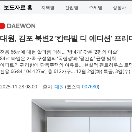
보도자료 홈
지역별
산업별
주제별
상장사
대원, 김포 북변2 ‘칸타빌 디 에디션’ 프
전용 66㎡에 대형 알파룸 더해… ‘방 4개’ 갖춘 ‘2평의 마술’
84㎡ 타입은 가족 구성원의 ‘독립성’과 ‘공간감’ 균형 맞춰
아파트의 편리함에 단독주택의 여유를… 현실적 펜트하우스 로
전용 66·84·104·127㎡, 총 612가구… 12월 2일(화) 특공, 3일(수
2025-11-28 08:00
출처:
대원
(코스닥
007680
)