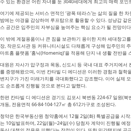
수 있는 환경은 어린 자녀를 둔 3040세대에게 최고의 매력 포인
여기에 제공되는 서비스 면적인 ‘광폭 테라스’는 삶의 질을 한 차
밤에는 야경을 감상하며 루프탑으로 활용할 수 있다. 성냥갑 같은
스 공간은 입주민의 자부심을 높여주는 핵심 요소가 될 전망이다
이 밖에 계절용품이나 큰 짐을 보관하기 용이한 지하 세대창고를
장, 작은도서관 등 커뮤니티시설도 다채롭게 구성해 입주민의 주
마트홈 플랫폼 ‘홈닉(Homeniq)’을 적용해 단지 내 생활 전반을
대원은 자사가 압구정과 목동, 신도시 등 국내 대표 주거지에서 칸타빌
를 증명해왔으며, 이번 칸타빌 디 에디션은 이러한 경험과 철학
변지구가 가진 미래가치를 극대화했다고 강조했다. 이어 실제 
도 순조롭게 진행될 것으로 본다고 말했다.
한편 칸타빌 디 에디션은 경기도 김포시 북변동 224-67 일원(북
개동, 전용면적 66·84·104·127㎡ 총 612가구로 조성된다.
청약은 한국부동산원 청약홈에서 12월 2일(화) 특별공급을 시작으로
는 10일발표하며, 22일(월)~24일(수) 당첨자 계약이 진행될 
동산 대책의 적용을 피했다는 장점이 있다. 또한 민간택지에 공