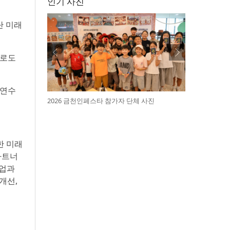
인기 사진
단 미래
으로도
 연수
2026 금천인페스타 참가자 단체 사진
한 미래
파트너
기업과
개선,