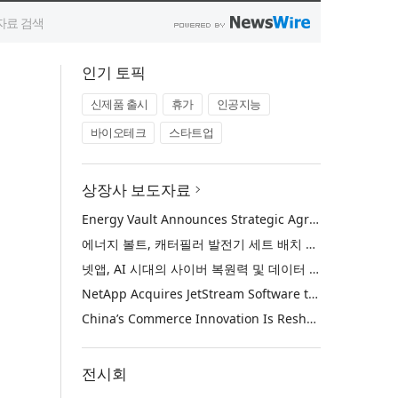
인기 토픽
신제품 출시
휴가
인공지능
바이오테크
스타트업
상장사 보도자료
Energy Vault Announces Strategic Agreement to Deploy 1.25 GW of Integrated Power Infrastructure for Hyperscaler AI Data Center with Leading Power Generation EPC Deploying Caterpillar Gensets
에너지 볼트, 캐터필러 발전기 세트 배치 중인 선도적인 발전 EPC를 통해 하이퍼스케일러 AI 데이터센터를 위한 1.25 GW 통합 전력 인프라 구축을 위한 전략적 계약 체결
넷앱, AI 시대의 사이버 복원력 및 데이터 보호 강화를 위해 젯스트림 소프트웨어 인수
NetApp Acquires JetStream Software to Advance Cyber Resilience and Data Protection for the AI Era
China’s Commerce Innovation Is Reshaping Global Retail
전시회