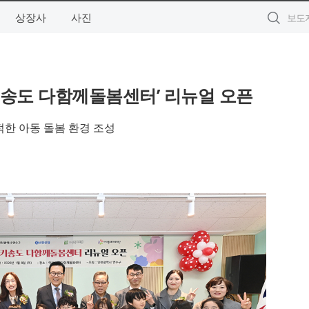
상장사
사진
송도 다함께돌봄센터’ 리뉴얼 오픈
적한 아동 돌봄 환경 조성