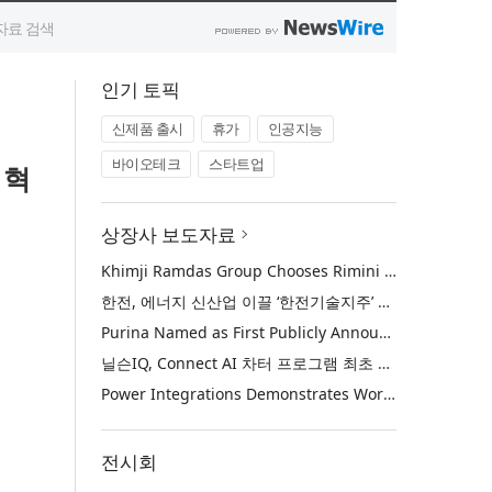
인기 토픽
신제품 출시
휴가
인공지능
바이오테크
스타트업
 혁
상장사 보도자료
Khimji Ramdas Group Chooses Rimini Street to Reduce SAP Support Costs, Protect 700+ Customizations and Reinvest Savings in Innovation
한전, 에너지 신산업 이끌 ‘한전기술지주’ 공식 출범
Purina Named as First Publicly Announced NIQ ConnectAI Charter Client
닐슨IQ, Connect AI 차터 프로그램 최초 고객사 ‘퓨리나’ 선정
Power Integrations Demonstrates World’s First 2200 V GaN Technology for Next-Era High-Voltage Power Systems
전시회