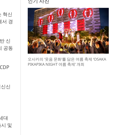
인기 사진
는 혁신
에서 경
반 신
의 공동
오사카의 ‘웃음 문화’를 담은 여름 축제 ‘OSAKA
PIKAPIKA NIGHT 여름 축제’ 개최
CDP
혁신신
차세대
출시 및