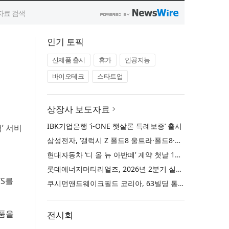
인기 토픽
신제품 출시
휴가
인공지능
바이오테크
스타트업
상장사 보도자료
IBK기업은행 ‘i-ONE 햇살론 특례보증’ 출시
역’ 서비
삼성전자, ‘갤럭시 Z 폴드8 울트라·폴드8·플립8’과 ‘갤럭시 워치 울트라2·워치9’ 국내 공식 출시
현대자동차 ‘디 올 뉴 아반떼’ 계약 첫날 1만 대 돌파
롯데에너지머티리얼즈, 2026년 2분기 실적 발표… 전분기 대비 매출 증대
TS를
쿠시먼앤드웨이크필드 코리아, 63빌딩 통합 MD·공간 전략 수립 과정과 구현 사례 소개
상품을
전시회