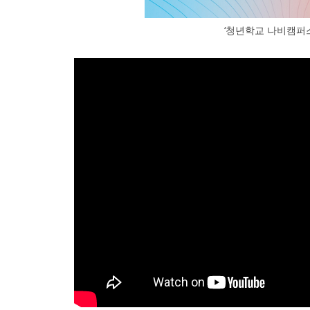
‘청년학교 나비캠퍼스