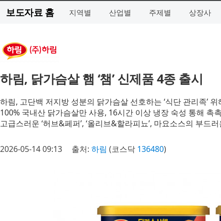
보도자료 홈
지역별
산업별
주제별
상장사
하림, 닭가슴살 햄 ‘챔’ 신제품 4종 출시
하림, 고단백 저지방 성분의 닭가슴살 선호하는 ‘식단 관리족’ 위해
100% 국내산 닭가슴살만 사용, 16시간 이상 냉장 숙성 통해 촉
고급스러운 ‘허브&페퍼’, ‘올리브&할라피뇨’, 마요소스의 부드러운
2026-05-14 09:13
출처:
하림
(코스닥
136480
)