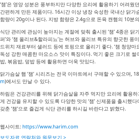
‘챔’은 영양 성분은 풍부하지만 다양한 요리에 활용하기 어려웠던
간편하게 만든 제품이다. 16시간 이상 냉장 숙성한 국내산 닭가
함량이 20g이나 된다. 지방 함량은 2.4g으로 돈육 캔햄의 10
식단 관리에 관심이 높아지는 계절에 맞춰 출시된 ‘챔’ 4종은 닭
퍼’와 ‘챔 올리브&할라피뇨’는 허브와 올리브 특유의 향긋한 풍미
드위치 재료부터 샐러드 등에 토핑으로 올리기 좋다. ‘챔 청양마요
독성 강한 매콤한 마요소스 맛이 특징이다. 먹기 좋은 크기로 
밥, 볶음밥, 덮밥 등에 활용하면 더욱 맛있다.
닭가슴살 햄 ‘챔’ 시리즈는 전국 이마트에서 구매할 수 있으며, 
m
)에서도 만날 수 있다.
하림은 건강관리를 위해 닭가슴살을 자주 먹지만 요리에 활용하
게 건강을 유지할 수 있도록 다양한 맛의 ‘챔’ 신제품을 출시했
갖춘 ‘챔’으로 즐겁게 식단 관리를 하시길 바란다고 밝혔다.
웹사이트:
https://www.harim.com
보도자료 연락처와 원문보기 >