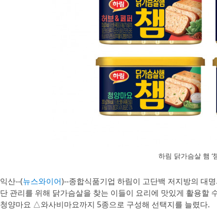
하림 닭가슴살 햄 ‘챔
익산--(
뉴스와이어
)--종합식품기업 하림이 고단백 저지방의 대명사
단 관리를 위해 닭가슴살을 찾는 이들이 요리에 맛있게 활용할
청양마요 △와사비마요까지 5종으로 구성해 선택지를 늘렸다.