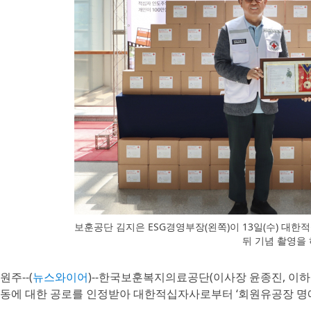
보훈공단 김지은 ESG경영부장(왼쪽)이 13일(수) 대
뒤 기념 촬영을
원주--(
뉴스와이어
)--한국보훈복지의료공단(이사장 윤종진, 이하 
동에 대한 공로를 인정받아 대한적십자사로부터 ‘회원유공장 명