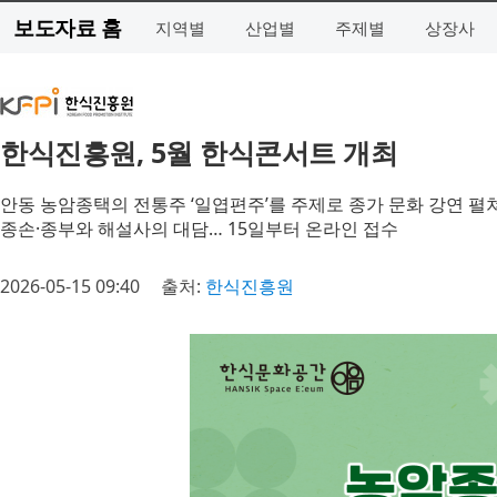
보도자료 홈
지역별
산업별
주제별
상장사
한식진흥원, 5월 한식콘서트 개최
안동 농암종택의 전통주 ‘일엽편주’를 주제로 종가 문화 강연 펼
종손·종부와 해설사의 대담… 15일부터 온라인 접수
2026-05-15 09:40
출처:
한식진흥원