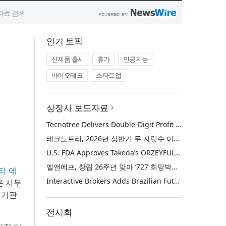
인기 토픽
신제품 출시
휴가
인공지능
바이오테크
스타트업
상장사 보도자료
Tecnotree Delivers Double-Digit Profit Growth and Accelerated Deployment Momentum in H1 2026
테크노트리, 2026년 상반기 두 자릿수 이익 성장 및 글로벌 구축 가속화
U.S. FDA Approves Takeda’s ORZEYFUL™ (oveporexton), the First and Only Medicine to Treat the Underlying Cause of Narcolepsy Type 1
엘앤에프, 창립 26주년 맞아 ‘727 희망박스’ 나눔 캠페인 진행… 임직원과 함께 대구 지역사회 상생 실천
타 에
Interactive Brokers Adds Brazilian Futures through Brazil’s B3 Exchange
운 사무
제 기관
전시회