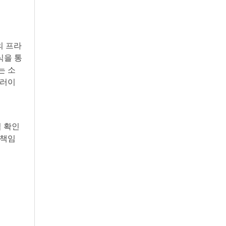
의 프라
식을 통
는 소
달러이
 확인
 책임