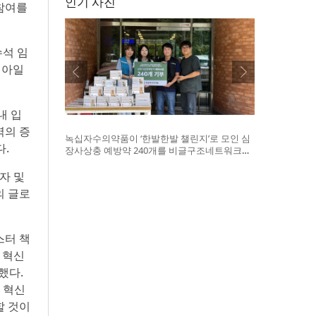
인기 사진
 참여를
 수석 임
아 아일
내 입
역의 증
녹십자수의약품이 ‘한발한발 챌린지’로 모인 심
다.
장사상충 예방약 240개를 비글구조네트워크에
전달했다. 왼쪽부터 비글구조네트워크 김세현
대표, 캠페인을 기획한 차율하 학생, 녹십자수의
자 및
약품 이범석 팀장, 청주 수동물병원 전귀호 원장
의 글로
러스터 책
및 혁신
했다.
 혁신
할 것이