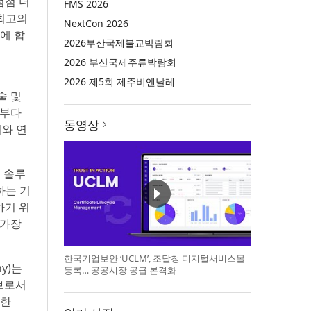
점점 더
FMS 2026
 최고의
NextCon 2026
에 합
2026부산국제불교박람회
2026 부산국제주류박람회
2026 제5회 제주비엔날레
기술 및
아부다
동영상
와 연
틱 솔루
장하는 기
하기 위
 가장
한국기업보안 ‘UCLM’, 조달청 디지털서비스몰
hy)는
등록… 공공시장 공급 본격화
브로서
조한