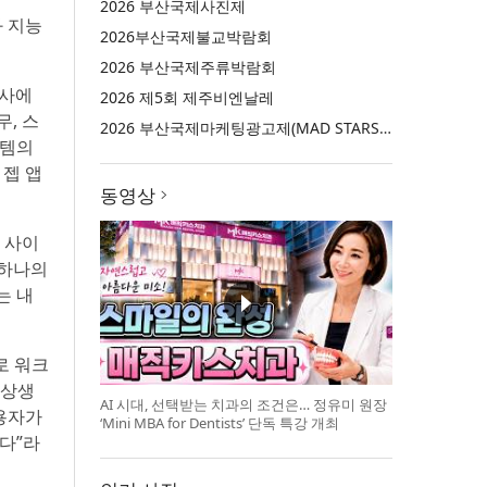
2026 부산국제사진제
과 지능
2026부산국제불교박람회
2026 부산국제주류박람회
행사에
2026 제5회 제주비엔날레
, 스
2026 부산국제마케팅광고제(MAD STARS 2026)
템의
 젭 앱
동영상
 사이
 하나의
는 내
로 워크
일상생
AI 시대, 선택받는 치과의 조건은… 정유미 원장
용자가
‘Mini MBA for Dentists’ 단독 특강 개최
다”라