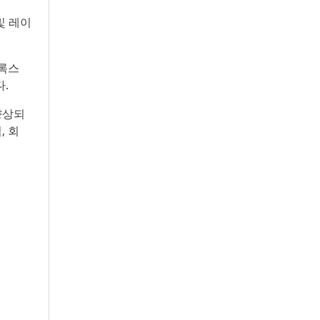
및 레이
이록스
다.
향상되
, 회