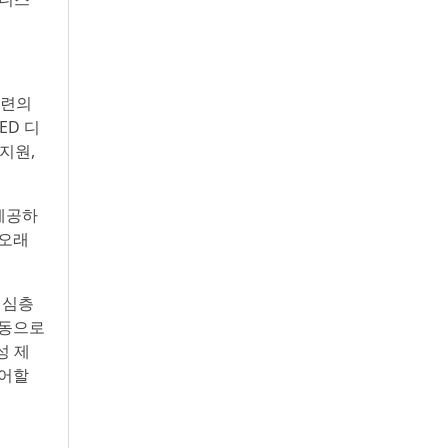
훈련의
ED 디
 지원,
 제공하
 오래
 심층
수동으로
성 제
제어할