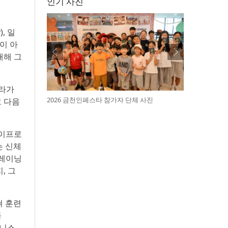
인기 사진
, 일
이 아
대해 그
트라가
2026 금천인페스타 참가자 단체 사진
고 다음
 라이프로
는 신체
트레이닝
, 그
걸쳐 훈련
률
트니스