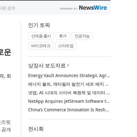
인기 토픽
신제품 출시
휴가
인공지능
바이오테크
스타트업
로운
상장사 보도자료
력, 회
Energy Vault Announces Strategic Agreement to Deploy 1.25 GW of Integrated Power Infrastructure for Hyperscaler AI Data Center with Leading Power Generation EPC Deploying Caterpillar Gensets
에너지 볼트, 캐터필러 발전기 세트 배치 중인 선도적인 발전 EPC를 통해 하이퍼스케일러 AI 데이터센터를 위한 1.25 GW 통합 전력 인프라 구축을 위한 전략적 계약 체결
넷앱, AI 시대의 사이버 복원력 및 데이터 보호 강화를 위해 젯스트림 소프트웨어 인수
NetApp Acquires JetStream Software to Advance Cyber Resilience and Data Protection for the AI Era
China’s Commerce Innovation Is Reshaping Global Retail
메이즈핏
전시회
 공개