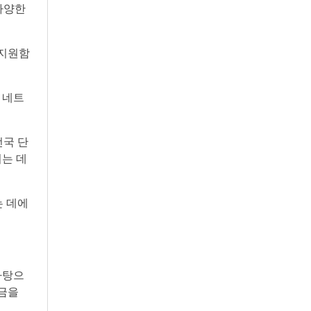
다양한
 지원함
 네트
전국 단
이는 데
는 데에
바탕으
원금을