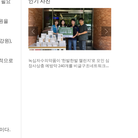
인기 사진
 필요
지원을
강원),
국적으로
녹십자수의약품이 ‘한발한발 챌린지’로 모인 심
장사상충 예방약 240개를 비글구조네트워크에
전달했다. 왼쪽부터 비글구조네트워크 김세현
대표, 캠페인을 기획한 차율하 학생, 녹십자수의
약품 이범석 팀장, 청주 수동물병원 전귀호 원장
이다.