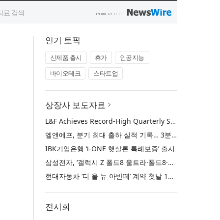
인기 토픽
신제품 출시
휴가
인공지능
바이오테크
스타트업
상장사 보도자료
L&F Achieves Record-High Quarterly Shipments, Begins LFP Supply for North American ESS in Q3 Advancing its Two-Track NCM and LFP Growth Strategy
엘앤에프, 분기 최대 출하 실적 기록… 3분기 북미 ESS향 LFP 공급 착수 NCM+LFP ‘2-Track’ 성장 전략 실현
IBK기업은행 ‘i-ONE 햇살론 특례보증’ 출시
삼성전자, ‘갤럭시 Z 폴드8 울트라·폴드8·플립8’과 ‘갤럭시 워치 울트라2·워치9’ 국내 공식 출시
현대자동차 ‘디 올 뉴 아반떼’ 계약 첫날 1만 대 돌파
전시회