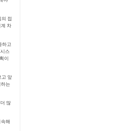
심의 접
태계 차
증하고
‘시스
계획이
보고 앞
재하는
더 많
지속해