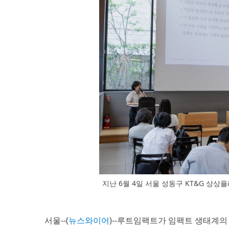
지난 6월 4일 서울 성동구 KT&G 상상플
서울--(
뉴스와이어
)--루트임팩트가 임팩트 생태계의 