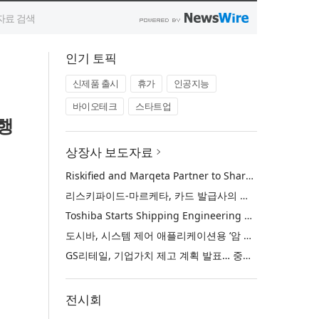
인기 토픽
신제품 출시
휴가
인공지능
바이오테크
스타트업
행
상장사 보도자료
Riskified and Marqeta Partner to Sharpen Card Issuer Authorization Decisions and Help Reduce False Declines
리스키파이드-마르케타, 카드 발급사의 승인 판단 정교화 및 오거절 감소 위해 협력
Toshiba Starts Shipping Engineering Samples of TXZ+™ Family Entry‑Class M4V Group, Standard Microcontrollers with Arm® Cortex®‑M4 Core for System Control Applications
도시바, 시스템 제어 애플리케이션용 ‘암 코어텍스-M4’ 코어 탑재 표준 마이크로컨트롤러 TXZ+ 패밀리 엔트리 클래스 ‘M4V 그룹’ 엔지니어링 샘플 출하 개시
GS리테일, 기업가치 제고 계획 발표… 중장기 성장 기반 강화와 주주가치 제고
전시회