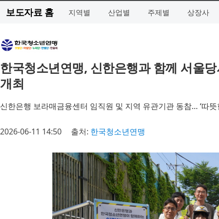
보도자료 홈
지역별
산업별
주제별
상장사
한국청소년연맹, 신한은행과 함께 서울당서
개최
신한은행 보라매금융센터 임직원 및 지역 유관기관 동참… ‘따뜻한
2026-06-11 14:50
출처:
한국청소년연맹