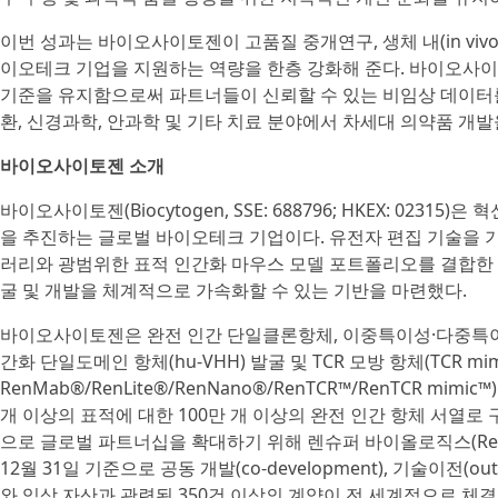
이번 성과는 바이오사이토젠이 고품질 중개연구, 생체 내(in viv
이오테크 기업을 지원하는 역량을 한층 강화해 준다. 바이오사
기준을 유지함으로써 파트너들이 신뢰할 수 있는 비임상 데이터를 
환, 신경과학, 안과학 및 기타 치료 분야에서 차세대 의약품 개발
바이오사이토젠 소개
바이오사이토젠(Biocytogen, SSE: 688796; HKEX: 02
을 추진하는 글로벌 바이오테크 기업이다. 유전자 편집 기술을
러리와 광범위한 표적 인간화 마우스 모델 포트폴리오를 결합한 
굴 및 개발을 체계적으로 가속화할 수 있는 기반을 마련했다.
바이오사이토젠은 완전 인간 단일클론항체, 이중특이성·다중특이성
간화 단일도메인 항체(hu-VHH) 발굴 및 TCR 모방 항체(TCR mim
RenMab®/RenLite®/RenNano®/RenTCR™/RenTCR mi
개 이상의 표적에 대한 100만 개 이상의 완전 인간 항체 서열로 구성
으로 글로벌 파트너십을 확대하기 위해 렌슈퍼 바이올로직스(RenSup
12월 31일 기준으로 공동 개발(co-development), 기술이전(out-
와 임상 자산과 관련된 350건 이상의 계약이 전 세계적으로 체