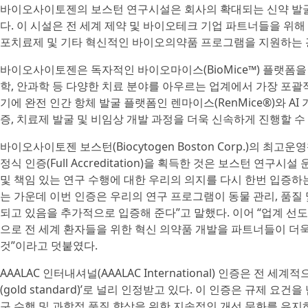
바이오사이토젠의 보스턴 연구시설은 회사의 확대되는 신약 발굴
다. 이 시설은 전 세계 제약 및 바이오테크 기업 파트너들을 위해 
포치료제 및 기타 혁신적인 바이오의약품 프로그램을 지원하는 광범위
바이오사이토젠은 독자적인 바이오마이스(BioMice™) 플랫폼을
학, 안과학 등 다양한 치료 분야를 아우르는 업계에서 가장 포괄
기에 완전 인간 항체 발굴 플랫폼인 렌마이스(RenMice®)와 A
증, 치료제 발굴 및 비임상 개발 과정을 더욱 신속하게 진행할 수
바이오사이토젠 보스턴(Biocytogen Boston Corp.)의 최고운영책
정식 인증(Full Accreditation)을 획득한 것은 보스턴 연
및 책임 있는 연구 수행에 대한 우리의 의지를 다시 한번 입증하
는 가운데 이번 인증은 우리의 연구 프로그램이 동물 관리, 품질
되고 있음을 추가적으로 입증해 준다”고 말했다. 이어 “업계 선
으로 전 세계 환자들을 위한 혁신 의약품 개발을 파트너들이 더
것”이라고 덧붙였다.
AAALAC 인터내셔널(AAALAC International) 인증은 전
(gold standard)’로 널리 인정받고 있다. 이 인증은 규제 
구 수행 및 과학적 품질 향상을 위한 지속적인 개선 문화를 유지