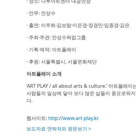
· 장소: 나루아트센터 대공연장
· 안무: 안성수
· 출연: 이주희·김보람·이은경·장경민·임종경·김은
· 주최·주관: 안성수픽업그룹
· 기획·제작: 아트플레이
· 후원: 서울특별시, 서울문화재단
아트플레이 소개
‘ART PLAY / all about arts & cultur
사람들의 일상에 닿아 보다 많은 삶들이 풍요로워지
다.
웹사이트:
http://www.art-play.kr
보도자료 연락처와 원문보기 >