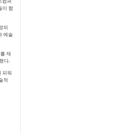
스컴퍼
들이 함
상영되
과 예술
를 재
했다.
시 피워
예술적