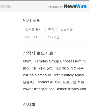
인기 토픽
신제품 출시
휴가
인공지능
바이오테크
스타트업
상장사 보도자료
Khimji Ramdas Group Chooses Rimini Street to Reduce SAP Support Costs, Protect 700+ Customizations and Reinvest Savings in Innovation
한전, 에너지 신산업 이끌 ‘한전기술지주’ 공식 출범
Purina Named as First Publicly Announced NIQ ConnectAI Charter Client
닐슨IQ, Connect AI 차터 프로그램 최초 고객사 ‘퓨리나’ 선정
Power Integrations Demonstrates World’s First 2200 V GaN Technology for Next-Era High-Voltage Power Systems
전시회